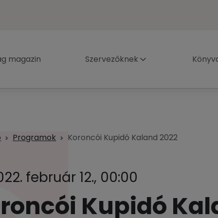
ág magazin
Szervezőknek
Könyva
p
Programok
Koroncói Kupidó Kaland 2022
022. február 12., 00:00
roncói Kupidó Kal