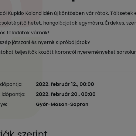
cói Kupido Kaland idén új köntösben vár rátok. Töltsetek 
solatépítő hetet, hangolódjatok egymásra. Érdekes, sze
s feladatok várnak!
zép játszani és nyerni! Kipróbáljátok?
atokat teljesítők között koroncói nyereményeket sorsolunk
időpontja:
2022. február 12., 00:00
 időpontja:
2022. február 20., 00:00
ye:
Győr-Moson-Sopron
ák szerint