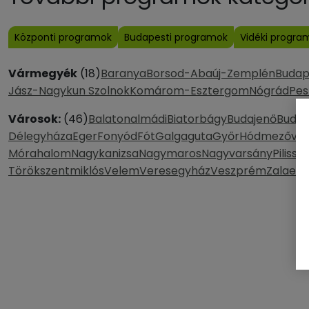
Központi programok
Budapesti programok
Vidéki progra
Vármegyék
(18)
Baranya
Borsod-Abaúj-Zemplén
Budap
Jász-Nagykun Szolnok
Komárom-Esztergom
Nógrád
Pes
Városok:
(46)
Balatonalmádi
Biatorbágy
Budajenő
Budak
Délegyháza
Eger
Fonyód
Fót
Galgaguta
Győr
Hódmezővás
Mórahalom
Nagykanizsa
Nagymaros
Nagyvarsány
Pilissz
Törökszentmiklós
Velem
Veresegyház
Veszprém
Zalaege