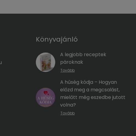
Könyvajánló
A legjobb receptek
pároknak
u
Tovább
A hűség kódja – Hogyan
előzd meg a megcsalást,
mielőtt még eszedbe jutott
volna?
Tovább