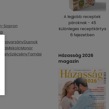
A legjobb receptek
pároknak - 45
n-Sopron
különleges receptkártya
la
6 fejezetben
Dunavarsány
Dusnok
áza
Miskolc
Monor
thely
Szécsény
Tamási
Házasság 2026
magazin