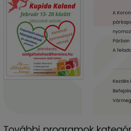
A Koron
párkapc
nyomozó
Párban s
A felad
Kezdés 
Befejzés
Vármeg
További programok kategóri