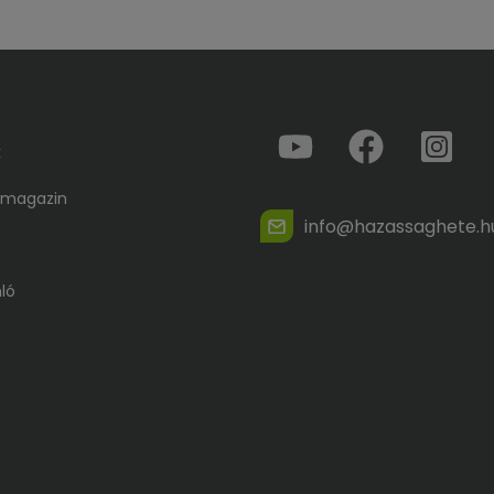
k
 magazin
info@hazassaghete.h
ló