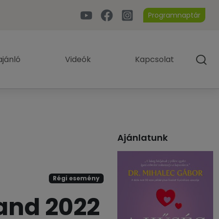
Programnaptár
jánló
Videók
Kapcsolat
Ajánlatunk
Régi esemény
and 2022