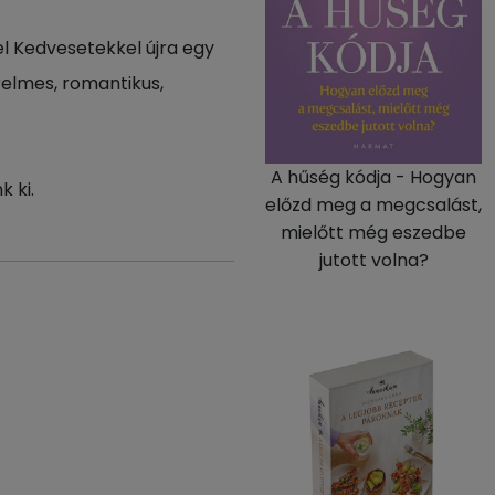
el Kedvesetekkel újra egy
relmes, romantikus,
A hűség kódja - Hogyan
 ki.
előzd meg a megcsalást,
mielőtt még eszedbe
jutott volna?