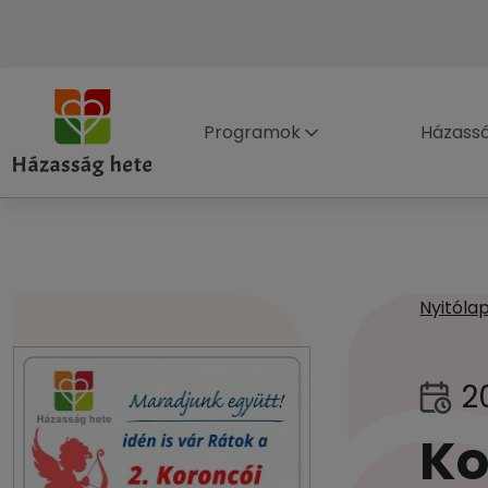
Programok
Házass
Nyitóla
2
Ko