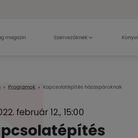
ág magazin
Szervezőknek
Könyva
p
Programok
Kapcsolatépítés házaspároknak
022. február 12., 15:00
pcsolatépítés