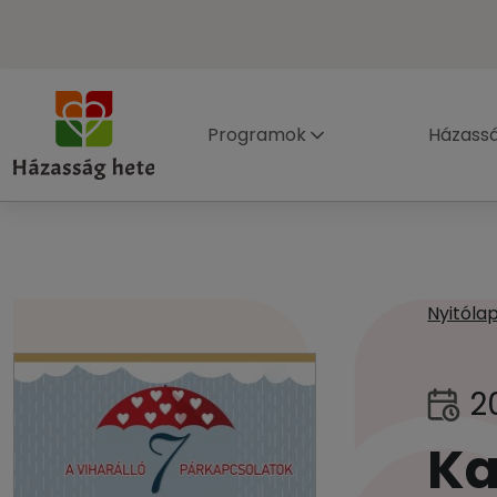
Programok
Házass
Nyitóla
2
Ka