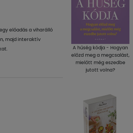
egy előadás a viharálló
n, majd interaktív
A hűség kódja - Hogyan
kat.
előzd meg a megcsalást,
mielőtt még eszedbe
jutott volna?