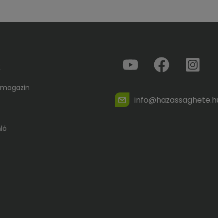
k
 magazin
info@hazassaghete.h
ló