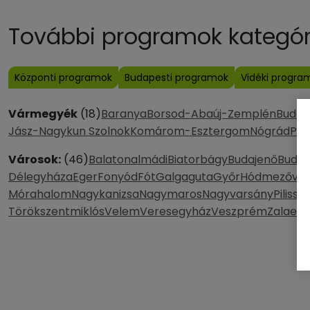
További programok kategóri
Központi programok
Budapesti programok
Vidéki progra
Vármegyék
(18)
Baranya
Borsod-Abaúj-Zemplén
Budap
Jász-Nagykun Szolnok
Komárom-Esztergom
Nógrád
Pes
Városok:
(46)
Balatonalmádi
Biatorbágy
Budajenő
Budak
Délegyháza
Eger
Fonyód
Fót
Galgaguta
Győr
Hódmezővás
Mórahalom
Nagykanizsa
Nagymaros
Nagyvarsány
Pilissz
Törökszentmiklós
Velem
Veresegyház
Veszprém
Zalaege