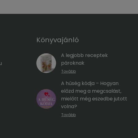
Könyvajánló
A legjobb receptek
pároknak
u
Tovább
A hűség kódja – Hogyan
előzd meg a megcsalást,
mielőtt még eszedbe jutott
volna?
Tovább