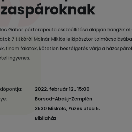
zaspároknak
alec Gábor párterapeuta összeállítása alapján hangzik el 
atok 7 titkáról Molnár Miklós lelkipásztor tolmácsolásába
ok, finom falatok, kötetlen beszélgetés várja a házaspáro
étel ingyenes.
időpontja:
2022. február 12., 15:00
ye:
Borsod-Abaúj-Zemplén
3530 Miskolc, Füzes utca 5.
Bibliaház