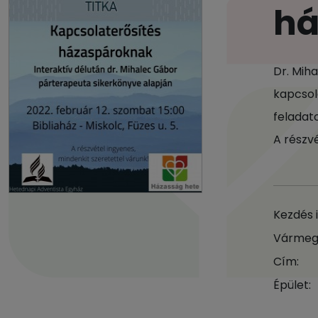
há
Dr. Mih
kapcsol
feladat
A részv
Kezdés 
Vármeg
Cím:
Épület: