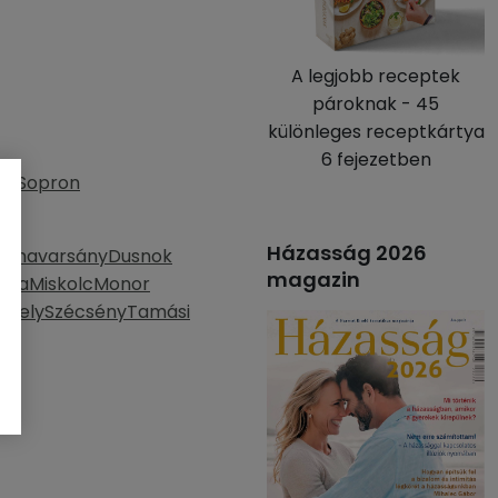
A legjobb receptek
pároknak - 45
különleges receptkártya
6 fejezetben
n-Sopron
la
Házasság 2026
Dunavarsány
Dusnok
magazin
áza
Miskolc
Monor
thely
Szécsény
Tamási