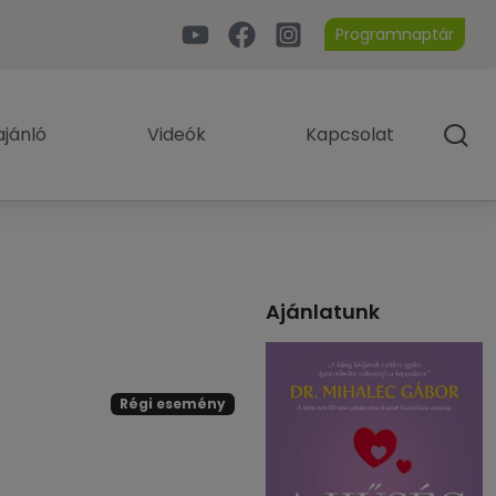
Programnaptár
jánló
Videók
Kapcsolat
Ajánlatunk
Régi esemény