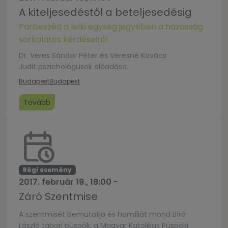
A kiteljesedéstől a beteljesedésig
Párbeszéd a lelki egység jegyében a házasság
sarkalatos kérdéseiről
Dr. Veres Sándor Péter és Veresné Kovács
Judit pszichológusok előadása.
Budapest
Budapest
Tovább
Régi esemény
2017. február 19., 18:00
-
Záró Szentmise
A szentmisét bemutatja és homíliát mond Bíró
László tábori püspök, a Magyar Katolikus Püspöki