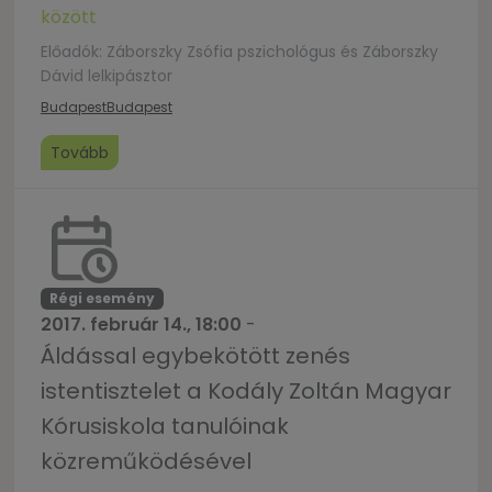
között
Előadók: Záborszky Zsófia pszichológus és Záborszky
Dávid lelkipásztor
Budapest
Budapest
Tovább
Régi esemény
2017. február 14., 18:00
-
Áldással egybekötött zenés
istentisztelet a Kodály Zoltán Magyar
Kórusiskola tanulóinak
közreműködésével