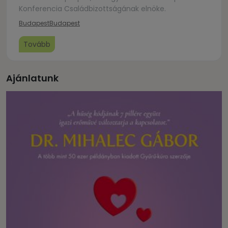
Konferencia Családbizottságának elnöke.
Budapest
Budapest
Tovább
Ajánlatunk