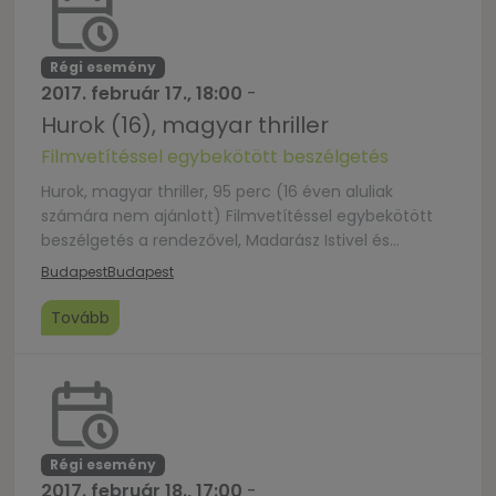
Régi esemény
2017. február 17., 18:00
-
Hurok (16), magyar thriller
Filmvetítéssel egybekötött beszélgetés
Hurok, magyar thriller, 95 perc (16 éven aluliak
számára nem ajánlott) Filmvetítéssel egybekötött
beszélgetés a rendezővel, Madarász Istivel és
feleségével, Kerekes Monikával, a házasság hete
Budapest
Budapest
2017-es arcaival – párkapcsolatról, elköteleződésről,
értékekről.A beszélgetést Süveges Gergő, az MTVA
Tovább
Kossuth Rádió műsorvezető-szerkesztője vezeti.A
program ingyenes, de regisztrációhoz
kötött. Regisztrálni ide kattintva lehet. Tartalom:
Ádám illegális gyógyszerkészítmények
csempészésével foglalkozik. Még egy utolsó
megbízatást elvállal, hogy aztán külföldre […]
Régi esemény
2017. február 18., 17:00
-