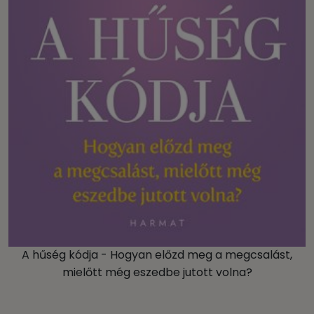
A hűség kódja - Hogyan előzd meg a megcsalást,
mielőtt még eszedbe jutott volna?