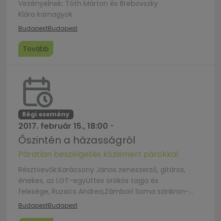
Vezényelnek: Tóth Márton és Brebovszky
Klára karnagyok
Budapest
Budapest
Tovább
Régi esemény
2017. február 15., 18:00
-
Őszintén a házasságról
Páratlan beszélgetés közismert párokkal
Résztvevők:Karácsony János zeneszerző, gitáros,
énekes, az LGT-együttes örökös tagja és
felesége, Ruzsics Andrea,Zámbori Soma szinkron-
színművész és felesége, dr. Fazekas Rita,
Budapest
Budapest
valamintMadarász Isti filmrendező és