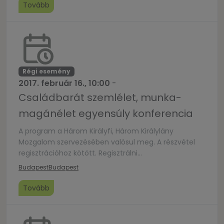
felesége, Kerekes Monika – a házasság hete idei
Tovább
arcai.Moderátor: Mohay Bence, sportriporter.
Régi esemény
2017. február 16., 10:00
-
Családbarát szemlélet, munka-
magánélet egyensúly konferencia
A program a Három Királyfi, Három Királylány
Mozgalom szervezésében valósul meg. A részvétel
regisztrációhoz kötött. Regisztrálni
a www.haromkiralyfi.hu oldalon lehet.
Budapest
Budapest
Tovább