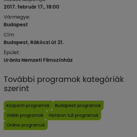
2017. február 17., 18:00
Vármegye:
Budapest
Cím:
Budapest, Rákóczi út 21.
Épület:
Uránia Nemzeti Filmszínház
További programok kategóriák
szerint
Központi programok
Budapesti programok
Vidéki programok
Határon túli programok
Online programok