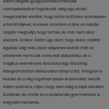
Ádám illegális gyógyszerkészítmények
csempészésével foglalkozik. Még egy utolsó
megbízatást elvállal, hogy aztán külföldre szökhessen
a barátnőjével, Annával. Azonban a lány az indulás
napján megtudja, hogy terhes, és már nem akar
elutazni. Amikor Ádám úgy dönt, hogy akkor inkább
egyedül vág neki, olyan végzetes lavinát indít el,
amelynek nemcsak Anna esik áldozatául, de a
tragikus események láncolata egy látszólag
kibogozhatatlan időhurokba rántja a fiút. Ahogyan a
kezdet és a vég fogalmai lassan értelmüket vesztik
Ádám számára, rájön, hogy nem elég a saját életéért
küzdenie, de Annát és a születendő gyermeküket is
meg kell mentenie…