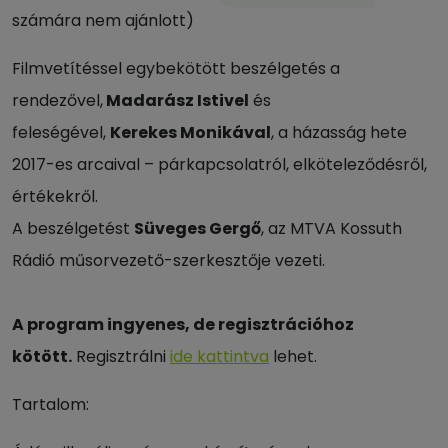
számára nem ajánlott)
Filmvetítéssel egybekötött beszélgetés a
rendezővel,
Madarász Istivel
és
feleségével,
Kerekes Monikával
, a házasság hete
2017-es arcaival – párkapcsolatról, elköteleződésről,
értékekről.
A beszélgetést
Süveges Gergő
, az MTVA Kossuth
Rádió műsorvezető-szerkesztője vezeti.
A program ingyenes, de regisztrációhoz
kötött.
Regisztrálni
ide kattintva
lehet.
Tartalom: