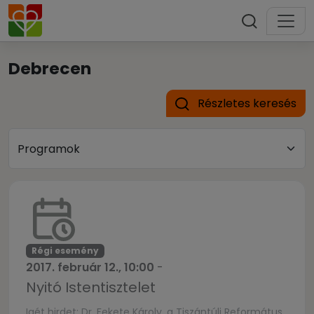
Debrecen
Részletes keresés
Régi esemény
2017. február 12., 10:00
-
Nyitó Istentisztelet
Igét hirdet: Dr. Fekete Károly, a Tiszántúli Református