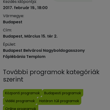
Kezdés időpontja:
2017. február 19., 18:00
Vármegye:
Budapest
Cím:
Budapest, Március 15. tér 2.
Épület:
Budapest Belvárosi Nagyboldogasszony
Főplébánia Templom
További programok kategóriák
szerint
Központi programok
Budapesti programok
Vidéki programok
Határon túli programok
Online programok