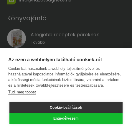
Könyvajánló
A legjobb receptek pároknak
Tovább
A hűség kódja – Hogyan előzd meg a
Az ezen a webhelyen található cookiek-ról
megcsalást, mielőtt még eszedbe jutott
Cookie-kat használunk a webhely teljesítményével és
volna?
használatával kapcsolatos információk gyűjtésére és elemzésére,
Tovább
a közösségi média funkcióinak biztosítására, valamint a tartalom
és a hirdetések továbbfejlesztésére és testreszabására.
Tudj meg többet
Copyright © 2026 Harmat Kiadó. Minden jog fenntartva.
Cookie-beállítások
Adatkezelési tájékoztató
Engedélyezem
Impresszum