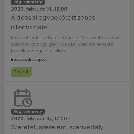
Régi esemény
2020. február 14., 18:00
-
Áldással egybekötött zenés
istentisztelet
Közreműködő: Lutheránia ÉnekkarVezényel: dr. Kamp
Salamon karnagyIgét hirdet: Dr. Cserhátiné Szabó
Izabella evangélikus lelkész
Budapest
Budapest
Tovább
Régi esemény
2020. február 15., 17:00
-
Szeretet, szerelem, szenvedély –