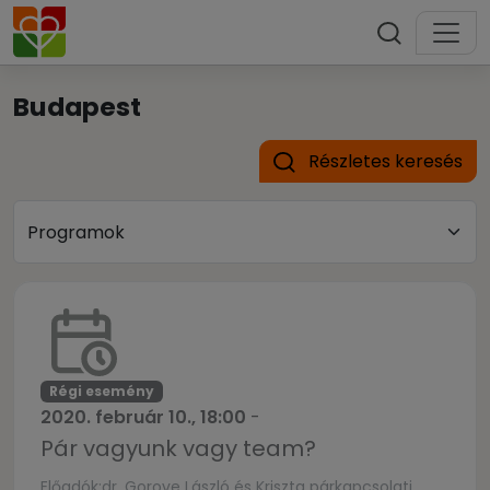
Budapest
Részletes keresés
Régi esemény
2020. február 10., 18:00
-
Pár vagyunk vagy team?
Előadók:dr. Gorove László és Kriszta párkapcsolati