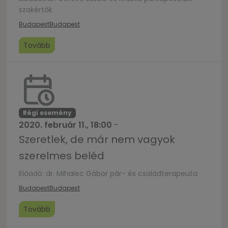
szakértők
Budapest
Budapest
Tovább
Régi esemény
2020. február 11., 18:00
-
Szeretlek, de már nem vagyok
szerelmes beléd
Előadó: dr. Mihalec Gábor pár- és családterapeuta
Budapest
Budapest
Tovább