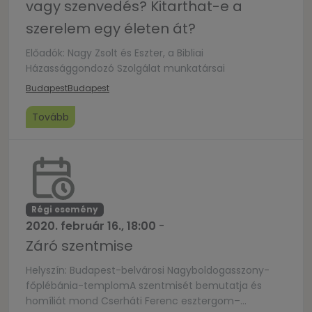
vagy szenvedés? Kitarthat-e a
szerelem egy életen át?
Előadók: Nagy Zsolt és Eszter, a Bibliai
Házassággondozó Szolgálat munkatársai
Budapest
Budapest
Tovább
Régi esemény
2020. február 16., 18:00
-
Záró szentmise
Helyszín: Budapest-belvárosi Nagyboldogasszony-
főplébánia-templomA szentmisét bemutatja és
homíliát mond Cserháti Ferenc esztergom–