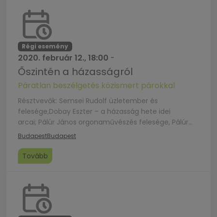
Régi esemény
2020. február 12., 18:00
-
Őszintén a házasságról
Páratlan beszélgetés közismert párokkal
Résztvevők: Semsei Rudolf üzletember és
felesége,Dobay Eszter – a házasság hete idei
arcai; Pálúr János orgonaművészés felesége, Pálúr
Kornélia; Hamar
Budapest
Budapest
Donát ésNoémi vloggerek.Moderátor: Mohay
Bence sportriporter
Tovább