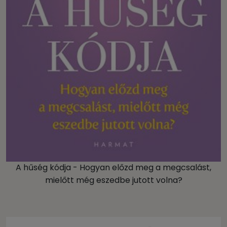
A hűség kódja - Hogyan előzd meg a megcsalást,
mielőtt még eszedbe jutott volna?