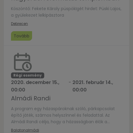
Köszöntő: Fekete Károly püspökIgét hirdet: Püski Lajos,
a gyülekezet lelkipásztora
Debrecen
Tovább
Régi esemény
2020. december 15.,
-
2021. február 14.,
00:00
00:00
Almádi Randi
A program egy házaspároknak szóló, párkapcsolat
építő játék, számos helyszínnel és feladattal. Az
Almádi Randi célja, hogy a házasságban élők a
mindennapok rohanásában is odafigyeljenek
Balatonalmádi