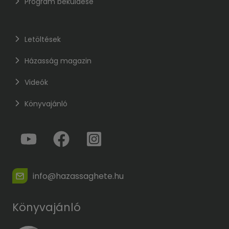
Program beküldése
Letöltések
Házasság magazin
Videók
Könyvajánló
info@hazassaghete.hu
Könyvajánló