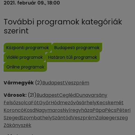
2021. február 09., 18:00
További programok kategóriák
szerint
Központi programok
Budapesti programok
Vidéki programok
Határon túli programok
Online programok
Vármegyék
(2)
Budapest
Veszprém
Városok:
(21)
Budapest
Cegléd
Dunavarsány
Felsőzsolca
Fót
Győr
Hódmezővásárhely
Kecskemét
Koroncó
Kosd
Nagymaros
Nyíregyháza
Pápa
Pécs
Péteri
Szeged
Szombathely
Szántód
Veszprém
Zalaegerszeg
Zákányszék