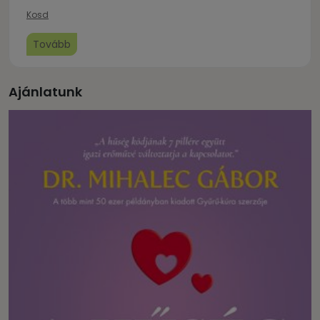
Kosd
Tovább
Ajánlatunk