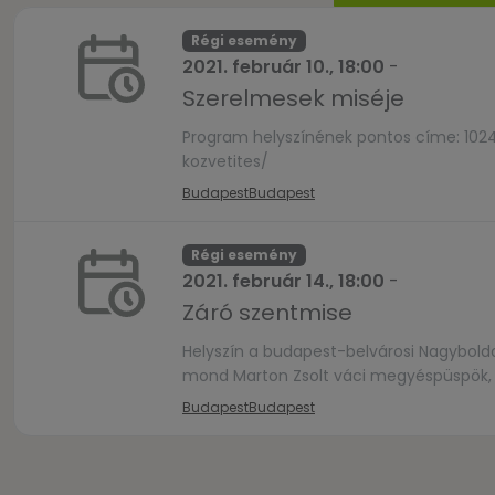
Régi esemény
2021. február 10., 18:00
-
Szerelmesek miséje
Program helyszínének pontos címe: 1024 
kozvetites/
Budapest
Budapest
Régi esemény
2021. február 14., 18:00
-
Záró szentmise
Helyszín a budapest-belvárosi Nagybol
mond Marton Zsolt váci megyéspüspök, 
Budapest
Budapest