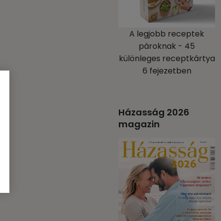
A legjobb receptek
pároknak - 45
különleges receptkártya
6 fejezetben
Házasság 2026
magazin