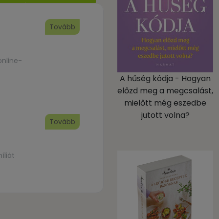
Tovább
online-
A hűség kódja - Hogyan
előzd meg a megcsalást,
mielőtt még eszedbe
jutott volna?
Tovább
liát