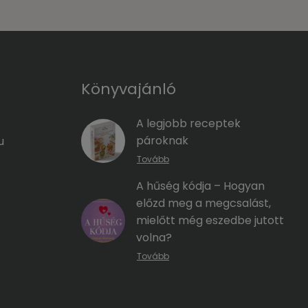
Könyvajánló
A legjobb receptek
pároknak
u
Tovább
A hűség kódja – Hogyan
előzd meg a megcsalást,
mielőtt még eszedbe jutott
volna?
Tovább