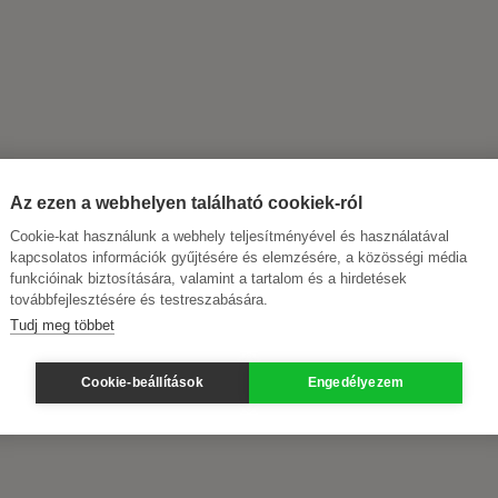
Az ezen a webhelyen található cookiek-ról
Cookie-kat használunk a webhely teljesítményével és használatával
kapcsolatos információk gyűjtésére és elemzésére, a közösségi média
funkcióinak biztosítására, valamint a tartalom és a hirdetések
továbbfejlesztésére és testreszabására.
Tudj meg többet
Cookie-beállítások
Engedélyezem