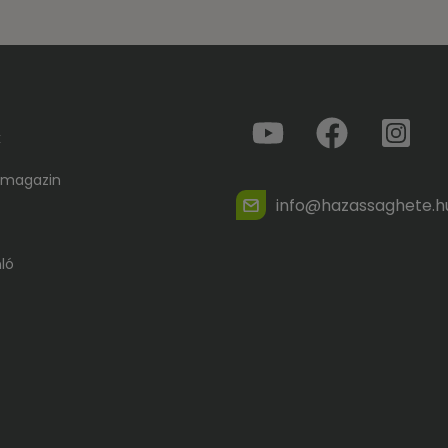
k
 magazin
info@hazassaghete.h
ló