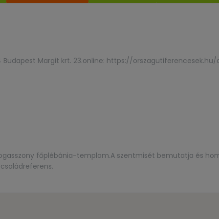
Budapest Margit krt. 23.online: https://orszagutiferencesek.hu/
dogasszony főplébánia-templom.A szentmisét bemutatja és homí
családreferens.