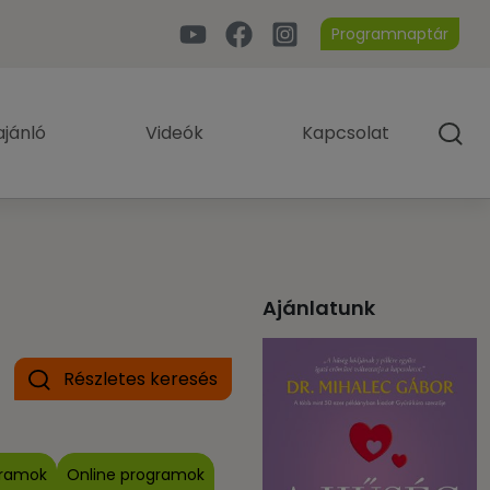
Programnaptár
jánló
Videók
Kapcsolat
Ajánlatunk
Részletes keresés
gramok
Online programok