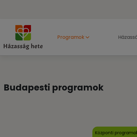
Programok
Házass
Budapesti programok
Központi programo