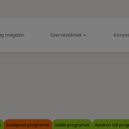
ág magazin
Szervezőknek
Könyva
k
Budapesti programok
Vidéki programok
Határon túli pro