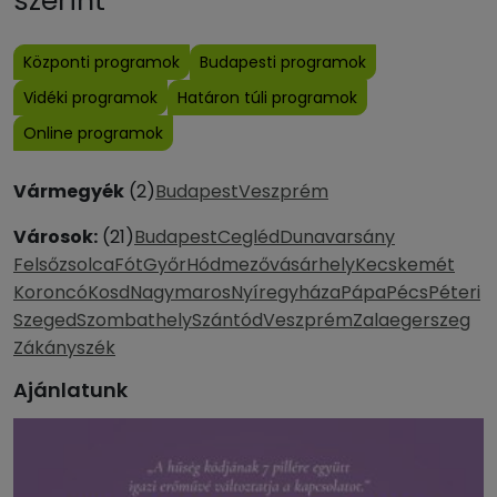
szerint
Központi programok
Budapesti programok
Vidéki programok
Határon túli programok
Online programok
Vármegyék
(2)
Budapest
Veszprém
Városok:
(21)
Budapest
Cegléd
Dunavarsány
Felsőzsolca
Fót
Győr
Hódmezővásárhely
Kecskemét
Koroncó
Kosd
Nagymaros
Nyíregyháza
Pápa
Pécs
Péteri
Szeged
Szombathely
Szántód
Veszprém
Zalaegerszeg
Zákányszék
Ajánlatunk