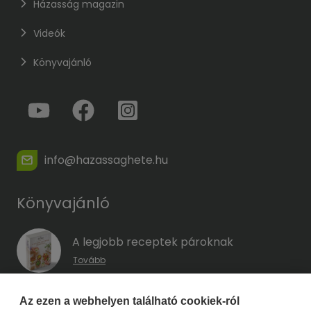
Házasság magazin
Videók
Könyvajánló
info@hazassaghete.hu
Könyvajánló
A legjobb receptek pároknak
Tovább
A hűség kódja – Hogyan előzd meg a
Az ezen a webhelyen található cookiek-ról
megcsalást, mielőtt még eszedbe jutott