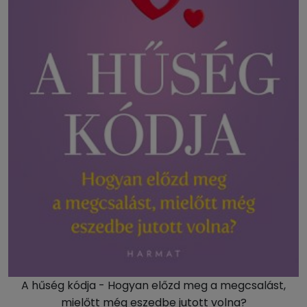
A hűség kódja - Hogyan előzd meg a megcsalást,
mielőtt még eszedbe jutott volna?