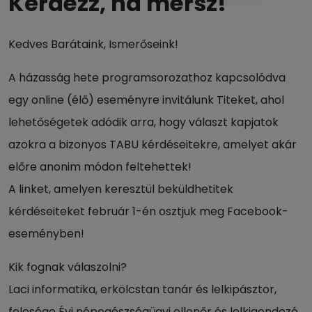
Kérdezz, ha mersz!
Kedves Barátaink, Ismerőseink!
A házasság hete programsorozathoz kapcsolódva
egy online (élő) eseményre invitálunk Titeket, ahol
lehetőségetek adódik arra, hogy választ kapjatok
azokra a bizonyos TABU kérdéseitekre, amelyet akár
előre anonim módon feltehettek!
A linket, amelyen keresztül beküldhetitek
kérdéseiteket február 1-én osztjuk meg Facebook-
eseményben!
Kik fognak válaszolni?
Laci informatika, erkölcstan tanár és lelkipásztor,
felesége Évi népegészségügyi ellenőr és lelkigondozó.