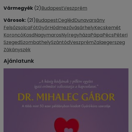
Vármegyék
(2)
Budapest
Veszprém
Városok:
(21)
Budapest
Cegléd
Dunavarsány
Felsőzsolca
Fót
Győr
Hódmezővásárhely
Kecskemét
Koroncó
Kosd
Nagymaros
Nyíregyháza
Pápa
Pécs
Péteri
Szeged
Szombathely
Szántód
Veszprém
Zalaegerszeg
Zákányszék
Ajánlatunk