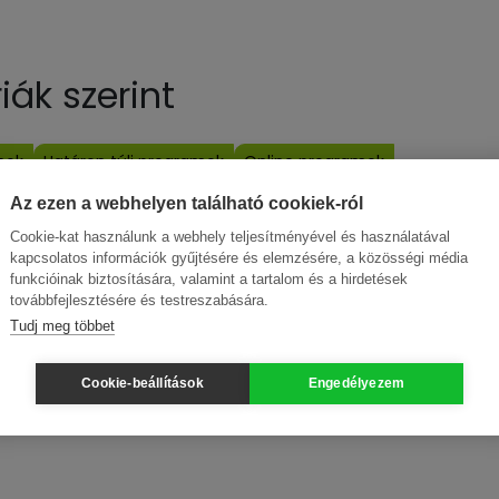
ák szerint
mok
Határon túli programok
Online programok
Az ezen a webhelyen található cookiek-ról
Cookie-kat használunk a webhely teljesítményével és használatával
kapcsolatos információk gyűjtésére és elemzésére, a közösségi média
Fót
Győr
Hódmezővásárhely
Kecskemét
Koroncó
Kosd
Nag
funkcióinak biztosítására, valamint a tartalom és a hirdetések
gerszeg
Zákányszék
továbbfejlesztésére és testreszabására.
Tudj meg többet
Cookie-beállítások
Engedélyezem