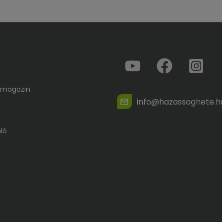
k
 magazin
info@hazassaghete.h
ló