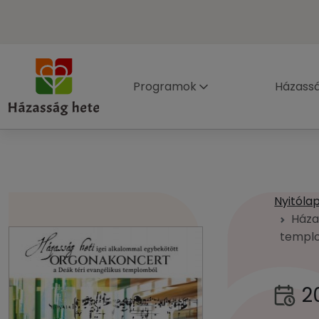
Programok
Házass
Nyitóla
Háza
templ
20