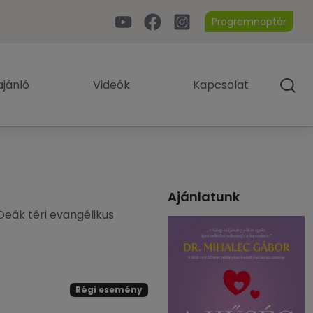
Programnaptár
jánló
Videók
Kapcsolat
Ajánlatunk
eák téri evangélikus
Régi esemény