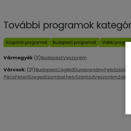
További programok kategóri
Központi programok
Budapesti programok
Vidéki progra
Vármegyék
(2)
Budapest
Veszprém
Városok:
(21)
Budapest
Cegléd
Dunavarsány
Felsőzsolca
Pécs
Péteri
Szeged
Szombathely
Szántód
Veszprém
Zalae