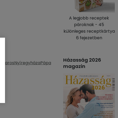
A legjobb receptek
pároknak - 45
különleges receptkártya
6 fejezetben
Házasság 2026
ymaros
Nyíregyháza
Pápa
magazin