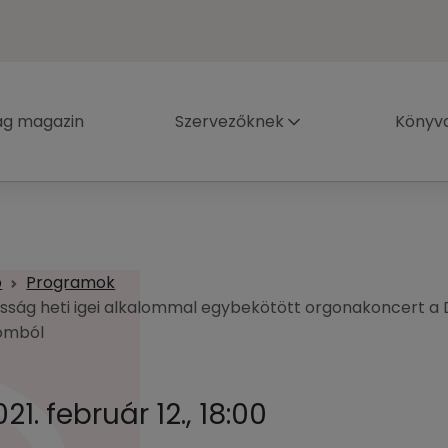
ág magazin
Szervezőknek
Könyva
p
Programok
sság heti igei alkalommal egybekötött orgonakoncert a D
omból
21. február 12., 18:00