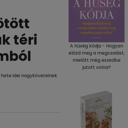
tött
k téri
A hűség kódja - Hogyan
mból
előzd meg a megcsalást,
mielőtt még eszedbe
jutott volna?
g hete idei nagyköveteinek