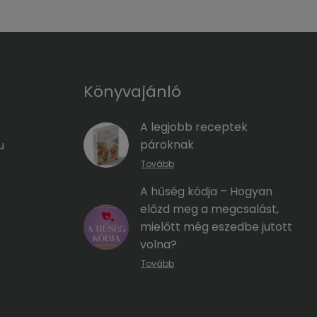
Könyvajánló
A legjobb receptek
pároknak
u
Tovább
A hűség kódja – Hogyan
előzd meg a megcsalást,
mielőtt még eszedbe jutott
volna?
Tovább