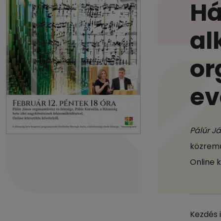
Há
al
or
ev
Pálúr J
közrem
Online k
Kezdés 