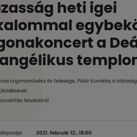
zasság heti igei
kalommal egybekö
gonakoncert a Deá
angélikus templo
ános
orgonaművész és felesége,
Pálúr Kornélia
, a házasá
űködésével.
özvetítés felvételről.
időpontja:
2021. február 12., 18:00