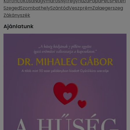
Koroncó
Kosd
Nagymaros
Nyíregyháza
Pápa
Pécs
Péteri
Szeged
Szombathely
Szántód
Veszprém
Zalaegerszeg
Zákányszék
Ajánlatunk