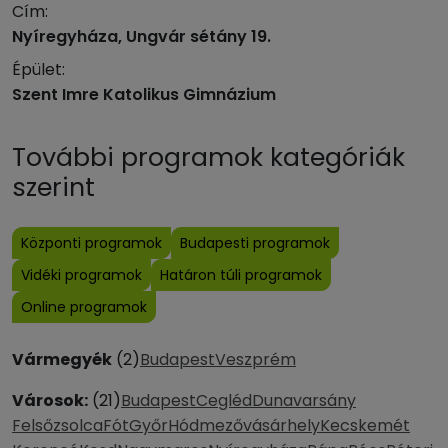
Cím:
Nyíregyháza, Ungvár sétány 19.
Épület:
Szent Imre Katolikus Gimnázium
További programok kategóriák
szerint
Központi programok
Budapesti programok
Vidéki programok
Határon túli programok
Online programok
Vármegyék
(2)
Budapest
Veszprém
Városok:
(21)
Budapest
Cegléd
Dunavarsány
Felsőzsolca
Fót
Győr
Hódmezővásárhely
Kecskemét