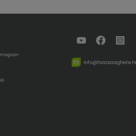
k
 magazin
info@hazassaghete.h
ló