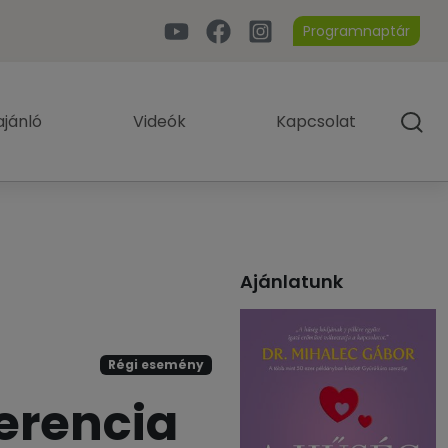
Programnaptár
jánló
Videók
Kapcsolat
Ajánlatunk
Régi esemény
ferencia