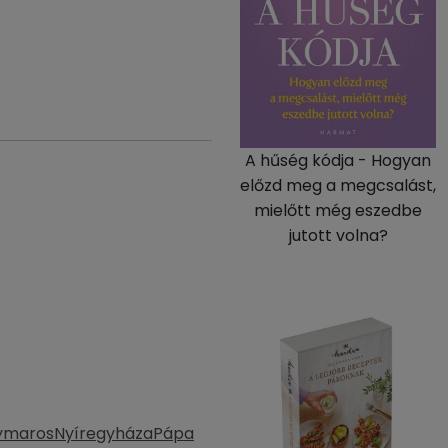
A hűség kódja - Hogyan
előzd meg a megcsalást,
mielőtt még eszedbe
jutott volna?
ymaros
Nyíregyháza
Pápa