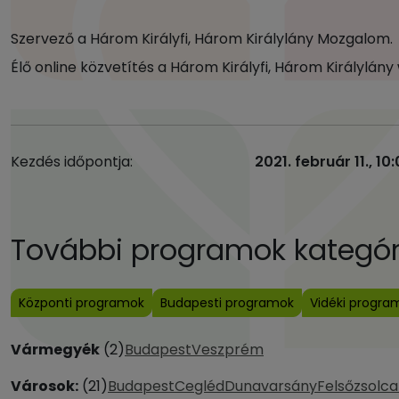
Szervező a Három Királyfi, Három Királylány Mozgalom.
Élő online közvetítés a Három Királyfi, Három Királylán
Kezdés időpontja:
2021. február 11., 10
További programok kategóri
Központi programok
Budapesti programok
Vidéki progra
Vármegyék
(2)
Budapest
Veszprém
Városok:
(21)
Budapest
Cegléd
Dunavarsány
Felsőzsolca