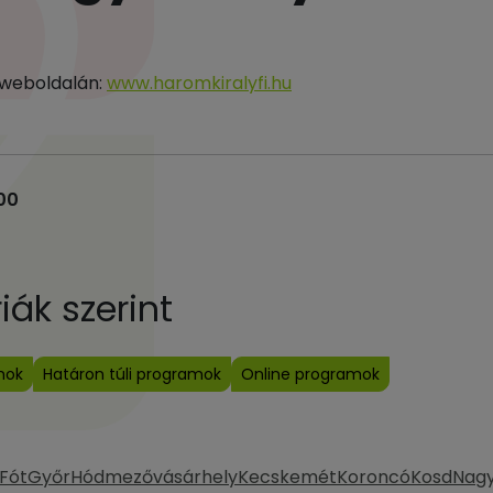
y weboldalán:
www.haromkiralyfi.hu
:00
ák szerint
mok
Határon túli programok
Online programok
Fót
Győr
Hódmezővásárhely
Kecskemét
Koroncó
Kosd
Nag