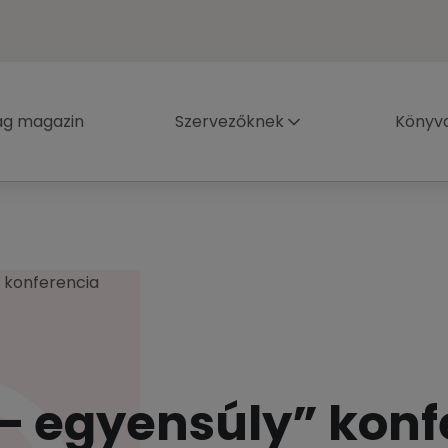
ág magazin
Szervezőknek
Könyva
” konferencia
 – egyensúly” kon