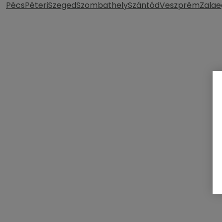
Pécs
Péteri
Szeged
Szombathely
Szántód
Veszprém
Zalae