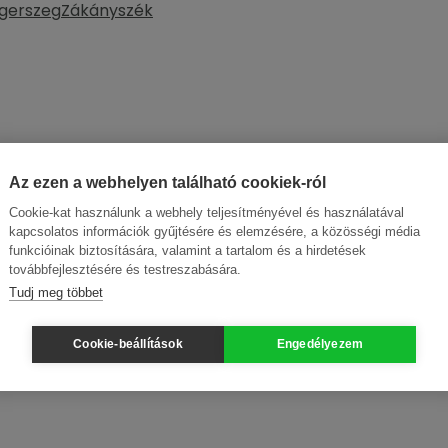
gerszeg
Zákányszék
Az ezen a webhelyen található cookiek-ról
Cookie-kat használunk a webhely teljesítményével és használatával
kapcsolatos információk gyűjtésére és elemzésére, a közösségi média
funkcióinak biztosítására, valamint a tartalom és a hirdetések
továbbfejlesztésére és testreszabására.
Tudj meg többet
Cookie-beállítások
Engedélyezem