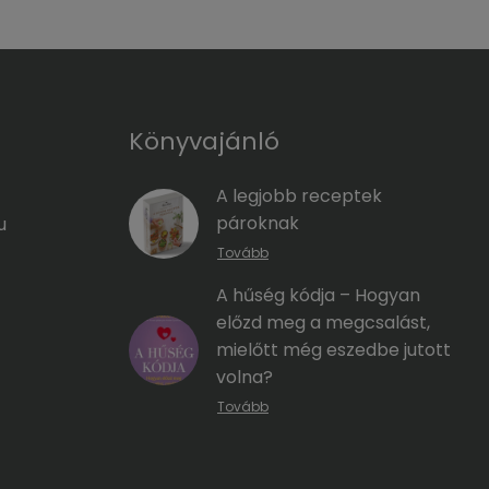
Könyvajánló
A legjobb receptek
pároknak
u
Tovább
A hűség kódja – Hogyan
előzd meg a megcsalást,
mielőtt még eszedbe jutott
volna?
Tovább