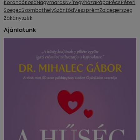
Koroncó
Kosd
Nagymaros
Nyíregyháza
Pápa
Pécs
Péteri
Szeged
Szombathely
Szántód
Veszprém
Zalaegerszeg
Zákányszék
Ajánlatunk