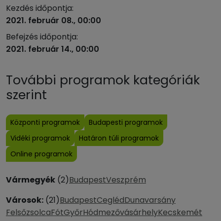
Kezdés időpontja:
2021. február 08., 00:00
Befejzés időpontja:
2021. február 14., 00:00
További programok kategóriák
szerint
Központi programok
Budapesti programok
Vidéki programok
Határon túli programok
Online programok
Vármegyék
(2)
Budapest
Veszprém
Városok:
(21)
Budapest
Cegléd
Dunavarsány
Felsőzsolca
Fót
Győr
Hódmezővásárhely
Kecskemét