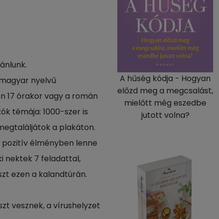
ánlunk.
A hűség kódja - Hogyan
a magyar nyelvű
előzd meg a megcsalást,
n 17 órakor vagy a román
mielőtt még eszedbe
ók témája: 1000-szer is
jutott volna?
megtaláljátok a plakáton.
 pozitív élményben lenne
i nektek 7 feladattal,
szt ezen a kalandtúrán.
szt vesznek, a vírushelyzet