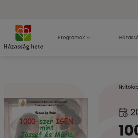
Programok
Házass
Nyitóla
2
10