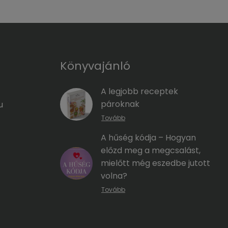
Könyvajánló
A legjobb receptek
pároknak
u
Tovább
A hűség kódja – Hogyan
előzd meg a megcsalást,
mielőtt még eszedbe jutott
volna?
Tovább