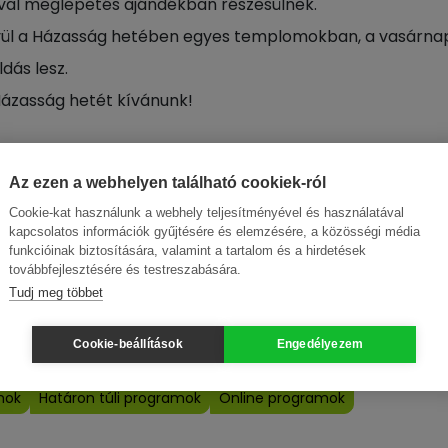
val meglepetés ajándékban részesülnek.
vül a Házasság hetében egyes templomokban, a vasárnap
dás lesz.
Házasság hetét kívánunk!
Az ezen a webhelyen található cookiek-ról
időpontja:
2021. február 06., 00:00
Cookie-kat használunk a webhely teljesítményével és használatával
kapcsolatos információk gyűjtésére és elemzésére, a közösségi média
 időpontja:
2021. február 14., 00:00
funkcióinak biztosítására, valamint a tartalom és a hirdetések
továbbfejlesztésére és testreszabására.
Tudj meg többet
ák szerint
Cookie-beállítások
Engedélyezem
mok
Határon túli programok
Online programok