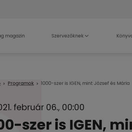
ág magazin
Szervezőknek
Könyva
p
Programok
1000-szer is IGEN, mint József és Mária
021. február 06., 00:00
00-szer is IGEN, mi