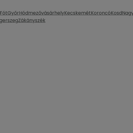
Fót
Győr
Hódmezővásárhely
Kecskemét
Koroncó
Kosd
Nag
gerszeg
Zákányszék