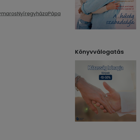
ymaros
Nyíregyháza
Pápa
Könyvválogatás