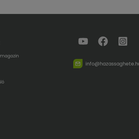
k
 magazin
info@hazassaghete.h
ló