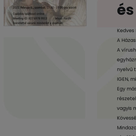
és
Kedves 
A Házas
A vírus
egyházm
nyelvű 
IGEN, m
Egy más
részete
vagyis 
Kövessé
Mindazok