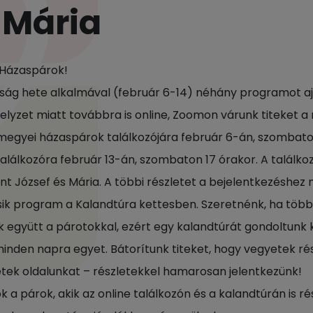
 Mária
Házaspárok!
ság hete alkalmával (február 6-14) néhány programot aj
helyzet miatt továbbra is online, Zoomon várunk titeket 
egyei házaspárok találkozójára február 6-án, szombato
találkozóra február 13-án, szombaton 17 órakor. A találkoz
int József és Mária. A többi részletet a bejelentkezéshez 
ik program a Kalandtúra kettesben. Szeretnénk, ha több
k együtt a párotokkal, ezért egy kalandtúrát gondoltunk k
minden napra egyet. Bátorítunk titeket, hogy vegyetek ré
tek oldalunkat – részletekkel hamarosan jelentkezünk!
 a párok, akik az online találkozón és a kalandtúrán is ré