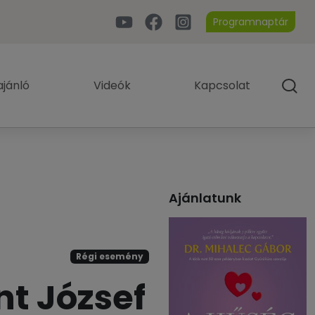
Programnaptár
jánló
Videók
Kapcsolat
Ajánlatunk
Régi esemény
nt József