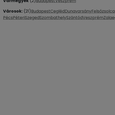
Vármegyék
(2)
Budapest
Veszprém
Városok:
(21)
Budapest
Cegléd
Dunavarsány
Felsőzsolca
Pécs
Péteri
Szeged
Szombathely
Szántód
Veszprém
Zalae