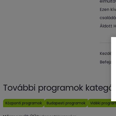
elmúltá
Ezen kí
családál
Áldott 
Kezdés 
Befejzés
További programok kategóri
Központi programok
Budapesti programok
Vidéki progra