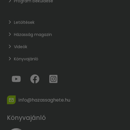
Program beküldése
Letöltések
Házasság magazin
Videók
Könyvajánló
info@hazassaghete.hu
Könyvajánló