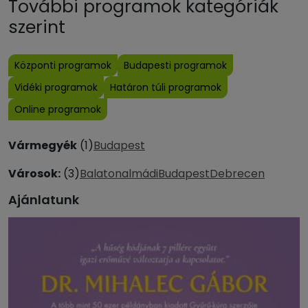
További programok kategóriák
szerint
Központi programok
Budapesti programok
Vidéki programok
Határon túli programok
Online programok
Vármegyék
(1)
Budapest
Városok:
(3)
Balatonalmádi
Budapest
Debrecen
Ajánlatunk