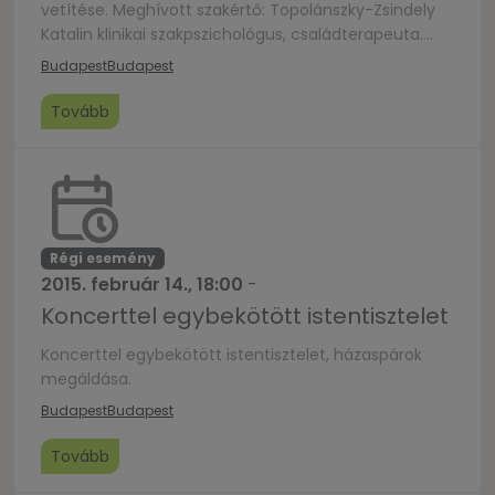
vetítése. Meghívott szakértő: Topolánszky-Zsindely
Katalin klinikai szakpszichológus, családterapeuta.
Moderátorok: Keresztes Ilona és Süveges Gergő, a
Budapest
Budapest
közmédia szerkesztő-műsorvezetői. A programon
való részvétel ingyenes, de regisztrációhoz kötött.
Tovább
Regisztrálni a www.urania-nf.hu címen lehet.
Régi esemény
2015. február 14., 18:00
-
Koncerttel egybekötött istentisztelet
Koncerttel egybekötött istentisztelet, házaspárok
megáldása.
Budapest
Budapest
Tovább