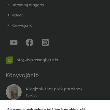
Házasság magazin
Videók
Könyvajánló
info@hazassaghete.hu
Könyvajánló
A legjobb receptek pároknak
Tovább
A hűség kódja – Hogyan előzd meg a
Az ezen a webhelyen található cookiek-ról