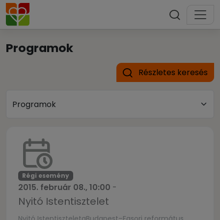
Programok
Részletes keresés
Régi esemény
2015. február 08., 10:00
-
Nyitó Istentisztelet
Nyitó IstentiszteletaBudapest–Fasori református