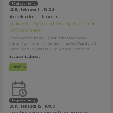
Régi esemény
2015. február 11., 18:00
-
Arcok álarcok nélkül
pódiumbeszélgetés a házasság hete idei és
korábbi arcaival
Arcok álarcok nélkül – pódiumbeszélgetés a
házasság hete idei és korábbi arcaival. Résztvevők:
Lackfi János és Bárdos Júlia, Mohay Tamás és
Keresztes Ilona, Tomka János és Tomkáné Zsáry
Budapest
Budapest
Anikó.
Tovább
Régi esemény
2015. február 12., 10:00
-