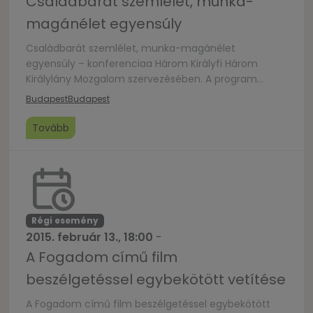
Családbarát szemlélet, munka-
magánélet egyensúly
Családbarát szemlélet, munka-magánélet
egyensúly – konferenciaa Három Királyfi Három
Királylány Mozgalom szervezésében. A program
regisztrációhoz kötött. Regisztrálni
Budapest
Budapest
a www.haromkiralyfi.hu oldalon lehet.
Tovább
Régi esemény
2015. február 13., 18:00
-
A Fogadom című film
beszélgetéssel egybekötött vetítése
A Fogadom című film beszélgetéssel egybekötött