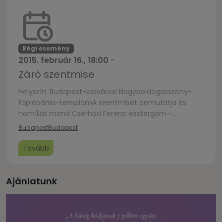
Régi esemény
2015. február 16., 18:00
-
Záró szentmise
Helyszín: Budapest-belvárosi Nagyboldogasszony-
főplébánia-templomA szentmisét bemutatja és
homíliát mond Cserháti Ferenc esztergom–
budapesti segédpüspök
Budapest
Budapest
Tovább
Ajánlatunk