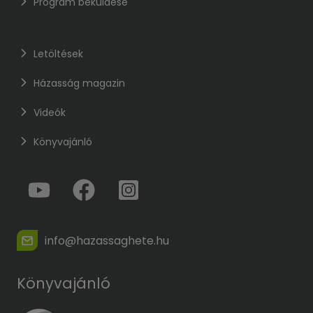
Program beküldése
Letöltések
Házasság magazin
Videók
Könyvajánló
info@hazassaghete.hu
Könyvajánló