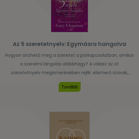
Az 5 szeretetnyelv: Egymásra hangolva
Hogyan őrizhető meg a szeretet a párkapcsolatban, amikor
a szerelmi lángolás alábbhagy? A válasz az öt
szeretetnyelv megismerésében rejlik: elismerő szavak,
minőségi idő, ajándékozás, szívességek, testi érintés. Gary
Tovább
Chapman világhírű könyvének megújult kiadása segít a
pároknak abban, hogy ráhangolódjanak egymás
szeretetnyelvére.