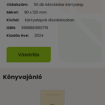
Oldalszám:
50 db kétoldalas kártyalap
Méret:
90 x 120 mm
Kivitel:
kártyalapok díszdobozban
ISBN:
5999883910719
Kiadás éve:
2024
Vásárlás
Könyvajánló