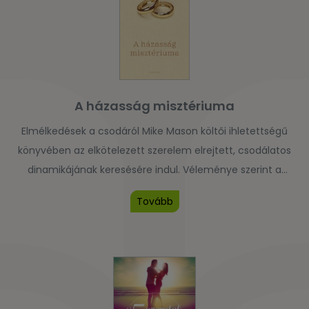
A házasság misztériuma
Elmélkedések a csodáról Mike Mason költői ihletettségű
könyvében az elkötelezett szerelem elrejtett, csodálatos
dinamikájának keresésére indul. Véleménye szerint a
házaspárok, akár tudatában vannak, akár nem, az intimitás
Tovább
olyan drámájában vesznek részt, amely nagyon hasonlít a
lélek Istennel való kapcsolatának fejlődéséhez. Személyes
vallomása és az esküről, bensőségességről, nemiségről,
féltékenységről, megadásról és szövetségről
megfogalmazott mély lelkiséget tükröző […]