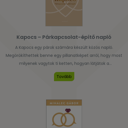
Kapocs – Párkapcsolat-építő napló
A Kapocs egy párok számára készült közös napló.
Megörökíthettek benne egy pillanatképet arról, hogy most
milyenek vagytok ti ketten, hogyan látjátok a
kapcsolatotok egy-egy oldalát, ehhez szakértői tanácsokat
Tovább
és beszélgetést segítő kérdéseket is kaptok huszonegy
témában. Csendesedjetek el közösen Isten előtt,
olvassatok és beszélgessetek kettőtök történetéről és
közös valóságáról, majd írjátok le a kérdésekre adott […]