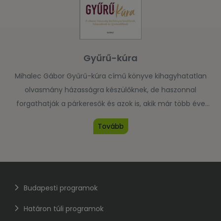
Gyűrű-kúra
Mihalec Gábor Gyűrű-kúra című könyve kihagyhatatlan
olvasmány házasságra készülőknek, de haszonnal
forgathatják a párkeresők és azok is, akik már több éve
összekötötték az életüket. A boldog, élethosszig tartó
Tovább
házasság tíz kulcsfontosságú összetevőjét veszi nagyító
alá a népszerű párterapeuta szerző, miközben tudatos,
közös munkára biztatja a párokat. Könyvében ehhez
nemcsak elméleti segítséget , hanem gyakorlatokat,
kérdéssorokat, […]
Budapesti programok
Határon túli programok