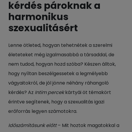
kérdés pároknak a
harmonikus
szexualitásért
Lenne ötleted, hogyan tehetnétek a szerelmi
életeteket még izgalmasabbá a társaddal, de
nem tudod, hogyan hozd szóba? Készen álltok,
hogy nyíltan beszélgessetek a legmélyebb
vágyaitokról, de jól jönne néhány ráhangoló
kérdés? Az
Intim percek
kártyái öt témakört
érintve segítenek, hogy a szexualitás igazi
erőforrás legyen számotokra.
Időszámításunk előtt
– Mit hoztok magatokkal a