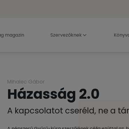
ág magazin
Szervezőknek
Könyva
Mihalec Gábor
Házasság 2.0
A kapcsolatot cseréld, ne a tá
A népszerű Gyűrű-kúra szerzőjének célja ezúttal az,