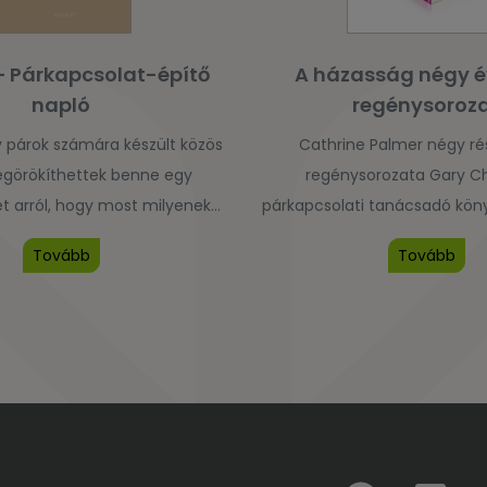
– Párkapcsolat-építő
A házasság négy 
napló
regénysoroz
 párok számára készült közös
Cathrine Palmer négy rés
egörökíthettek benne egy
regénysorozata Gary 
et arról, hogy most milyenek
párkapcsolati tanácsadó köny
i ketten, hogyan látjátok a
fel, aki szerint a házass
Tovább
Tovább
tok egy-egy oldalát, ehhez
megfigyelhető a négy évszak
tanácsokat és beszélgetést
Az Idill nevű kisvárosban ját
déseket is kaptok huszonegy
egymással törődő barátok é
ndesedjetek el közösen Isten
fontosságát hangsúlyozzák é
vassatok és beszélgessetek
reményt, hogy a házasság
énetéről és közös valóságáról,
utóbb beköszönt egy új, k
ok le a kérdésekre adott […]
évszak.A regénysorozatban t
párkeresőkkel, fiatal há