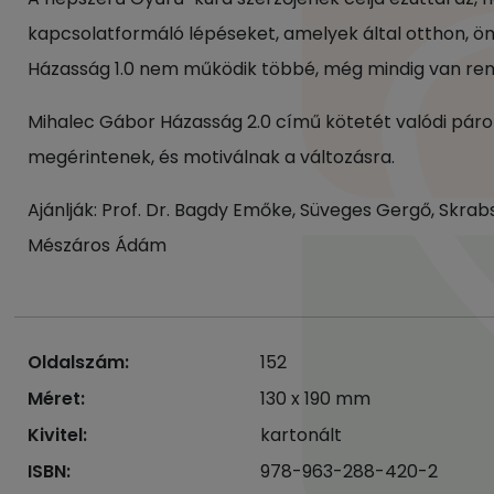
kapcsolatformáló lépéseket, amelyek által otthon, ön
Házasság 1.0 nem működik többé, még mindig van rem
Mihalec Gábor Házasság 2.0 című kötetét valódi párok 
megérintenek, és motiválnak a változásra.
Ajánlják: Prof. Dr. Bagdy Emőke, Süveges Gergő, Skrabsk
Mészáros Ádám
Oldalszám:
152
Méret:
130 x 190 mm
Kivitel:
kartonált
ISBN:
978-963-288-420-2