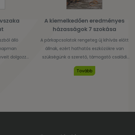
évszaka
A kiemelkedően eredményes
at
házasságok 7 szokása
zből álló
A párkapcsolatok rengeteg új kihívás előtt
Chapman
állnak, ezért hathatós eszközökre van
veit dolgozza
szükségünk a szerető, támogató családi
ágokban is
légkör fenntartására. Stephen R. Covey, A
Tovább
 váltakozása.
kiemelkedően eredményes emberek 7
szódó történek
szokásának szerzője ezúttal feleségével,
s szomszédok
testvérével és sógornőjével együtt azt
s kifejezik a
mutatja be, miként alkalmazták ők, és
okba előbb-
hogyan gyakorolhatják mások is ezeket az
ellemesebb
időtálló, sokszorosan bevált alapelveket
alálkozhatunk
egy bensőséges, erős és boldog házasság
zasokkal,
megteremtéséhez.