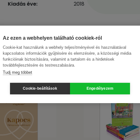
Kiadás éve:
2018
Az ezen a webhelyen található cookiek-ról
Cookie-kat használunk a webhely teljesítményével és használatával
kapcsolatos információk gyűjtésére és elemzésére, a közösségi média
funkcióinak biztosítására, valamint a tartalom és a hirdetések
továbbfejlesztésére és testreszabására.
Tudj meg többet
Cookie-beállítások
Engedélyezem