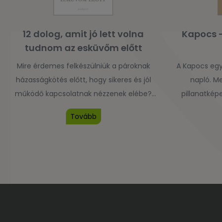
12 dolog, amit jó lett volna
Kapocs 
tudnom az esküvőm előtt
Mire érdemes felkészülniük a pároknak
A Kapocs egy
házasságkötés előtt, hogy sikeres és jól
napló. M
működő kapcsolatnak nézzenek elébe?
pillanatkép
Kommunikáció, érzelmek kifejezése,
vagytok t
Tovább
konfliktusmegoldás, bocsánatkérés,
kapcsolato
nézeteltérések tisztázása, pénzügyek
szakértői 
kezelése, a szülőkkel való kapcsolat –
segítő kér
Chapman ilyen és hasonló kérdésekben ad
témában. Cse
útmutatást és megvitatására érdemes
előtt, ol
szempontokat a leendő házastársaknak.
kettőtök tört
majd írját