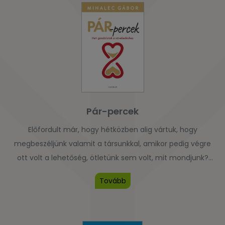
Pár-percek
Előfordult már, hogy hétközben alig vártuk, hogy
megbeszéljünk valamit a társunkkal, amikor pedig végre
ott volt a lehetőség, ötletünk sem volt, mit mondjunk?
Mihalec Gábor közismert pár-és családterapeuta
Tovább
könyvében 52 rövid gondolatébresztővel segít átlendülni
ezeken a nehézségeken. A Pár-percek minden fejezete
egy-egy témát vet fel inspirációt nyújtva a heti