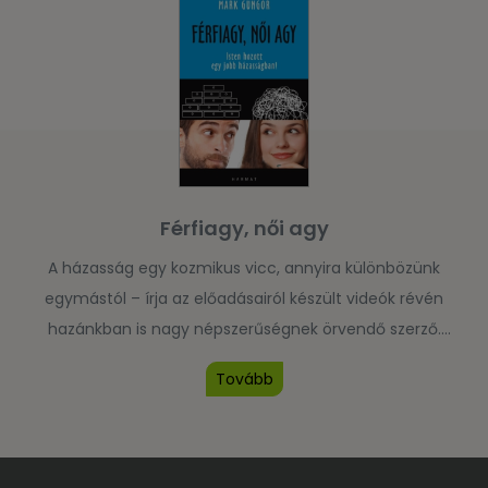
házaspáros beszélgetésekhez. Mivel a fejezetek nem […]
Férfiagy, női agy
A házasság egy kozmikus vicc, annyira különbözünk
egymástól – írja az előadásairól készült videók révén
hazánkban is nagy népszerűségnek örvendő szerző.
Magyarul elsőként megjelenő könyvében kertelés nélkül,
Tovább
ugyanakkor szórakoztató módon beszél arról, hogy a
sikeres házasság a különbözőségeink ellenére bárki
számára elérhető, aki kész tenni érte.