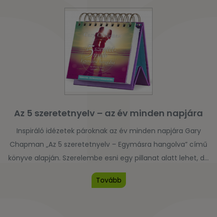
hagyhatjuk figyelmen kívül az egészségügyi gondok, a […]
Az 5 szeretetnyelv – az év minden napjára
Inspiráló idézetek pároknak az év minden napjára Gary
Chapman „Az 5 szeretetnyelv – Egymásra hangolva” című
könyve alapján. Szerelembe esni egy pillanat alatt lehet, de
a szeretetet frissen tartani egy életen át – az művészet! Az
Tovább
öröknaptár a szeretet kifejezésének és befogadásának
titkát járja körül.