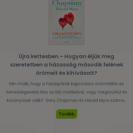
Újra kettesben – Hogyan éljük meg
szeretetben a házasság második felének
örömeit és kihívásait?
Min múlik, hogy a házaspárok kapcsolata örömtelibb és
bensőségesebb lesz az idő múlásával, vagy megszürkül és
közönyössé válik? Gary Chapman és Harold Myra számos
pár történetén keresztül szól arról az időszakról, amikor
Tovább
„kiürül a fészek”, megjelennek az idősödéssel járó kihívások
és a nyugdíjba vonulás körüli dilemmák. Habár nem