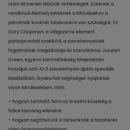
utáni átmeneti időszak nehézségeit. Ezeknek a
rendkívüli élethelyzeteknek a kihívásaihoz a
pároknak konkrét tanácsokra van szükségük. Dr.
Gary Chapman, a világszerte elismert
párkapcsolati szakértő, a szeretetnyelvek
fogalmának megalkotója és szerzőtársa, Jocelyn
Green, egykori katonafeleség kifejezetten
hozzájuk szól
Az 5 szeretetnyelv
újabb speciális
kiadásában. Gyakorlati segítséget nyújtanak
olyan kérdésekben, mint:
– hogyan tartható fenn az érzelmi közelség a
fizikai távolság ellenére;
– hogyan segíthetünk a társunknak a hazatérés
utáni újraintegrálódásban;