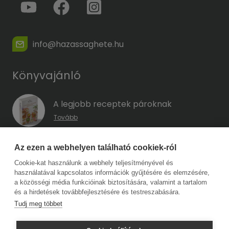
info@hazassaghete.hu
Könyvajánló
A legjobb receptek pároknak
Tovább
A hűség kódja – Hogyan előzd meg a
Az ezen a webhelyen található cookiek-ról
megcsalást, mielőtt még eszedbe jutott
Cookie-kat használunk a webhely teljesítményével és
volna?
használatával kapcsolatos információk gyűjtésére és elemzésére,
Tovább
a közösségi média funkcióinak biztosítására, valamint a tartalom
és a hirdetések továbbfejlesztésére és testreszabására.
Tudj meg többet
Copyright © 2026 Harmat Kiadó. Minden jog fenntartva.