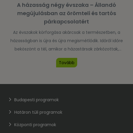
A házasság négy évszaka – Állandó
megújulásban az örömteli és tartós
párkapcsolatért
Az évszakok körforgása akárcsak a természetben, a
házasságban is újra és újra megismétlődik. Időről időre
beköszönt a tél, amikor a házastársak zárkózottak,
magányosak és elégedetlenek; máskor viszont nyitottan,
Tovább
reményteljes várakozással tekintenek a tavaszi megújulás
elé. Aztán a nyár melegében sütkéreznek és kényelmesen,
gondtalanul élvezik az életet; majd az ősz újra
bizonytalanságot, közönyt és aggodalmat ébreszt. […]
Budapesti programok
Határon túli programok
Központi programok