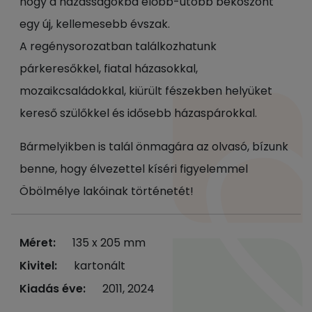
hogy a házasságokba előbb-utóbb beköszönt
egy új, kellemesebb évszak.
A regénysorozatban találkozhatunk
párkeresőkkel, fiatal házasokkal,
mozaikcsaládokkal, kiürült fészekben helyüket
kereső szülőkkel és idősebb házaspárokkal.
Bármelyikben is talál önmagára az olvasó, bízunk
benne, hogy élvezettel kíséri figyelemmel
Öbölmélye lakóinak történetét!
Méret:
135 x 205 mm
Kivitel:
kartonált
Kiadás éve:
2011, 2024