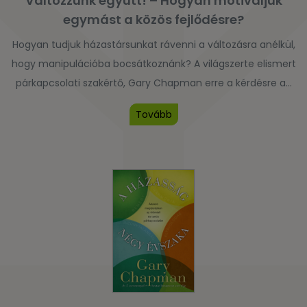
Változzunk együtt! – Hogyan motiváljuk
egymást a közös fejlődésre?
Hogyan tudjuk házastársunkat rávenni a változásra anélkül,
hogy manipulációba bocsátkoznánk? A világszerte elismert
párkapcsolati szakértő, Gary Chapman erre a kérdésre ad
választ rövid és közérthető nyelven írt könyvében.
Tovább
Véleménye szerint a másik szeretetnyelvének alkalmazása,
a kérések megfogalmazásának érzékeny időzítése és a
szükségletek világos közvetítése mind lehetőséget
teremthetnek arra, hogy a pár együttfejlődése a kölcsönös
odafordulás […]