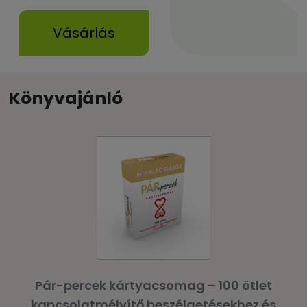
Vásárlás
Könyvajánló
Pár-percek kártyacsomag – 100 ötlet
kapcsolatmélyítő beszélgetésekhez és