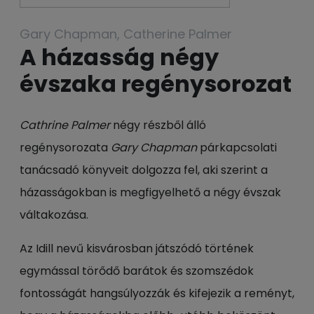
Gary Chapman, Catherine Palmer
A házasság négy
évszaka regénysorozat
Cathrine Palmer
négy részből álló
regénysorozata
Gary Chapman
párkapcsolati
tanácsadó könyveit dolgozza fel, aki szerint a
házasságokban is megfigyelhető a négy évszak
váltakozása.
Az Idill nevű kisvárosban játszódó történek
egymással törődő barátok és szomszédok
fontosságát hangsúlyozzák és kifejezik a reményt,