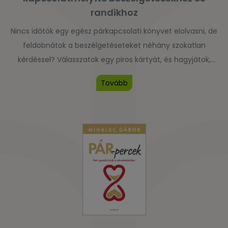
randikhoz
Nincs időtök egy egész párkapcsolati könyvet elolvasni, de
feldobnátok a beszélgetéseteket néhány szokatlan
kérdéssel? Válasszatok egy piros kártyát, és hagyjátok,
hogy a válaszok egyre mélyebbre vezessenek egymás
Tovább
megismerésében! Szeretnétek a napi rutinból kiszakadva új
élményeket szerezni együtt? Használjátok a kártyák arany
oldalát, és válogassatok a hangulatotokhoz leginkább illő,
vagy akár a komfortzónátokból kimozdító randiötletek
közül! […]