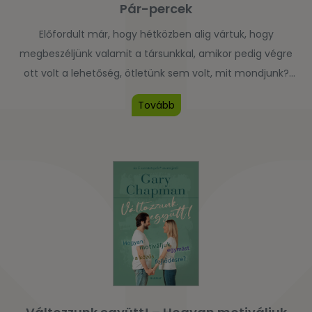
Pár-percek
Előfordult már, hogy hétközben alig vártuk, hogy
megbeszéljünk valamit a társunkkal, amikor pedig végre
ott volt a lehetőség, ötletünk sem volt, mit mondjunk?
Mihalec Gábor közismert pár-és családterapeuta
Tovább
könyvében 52 rövid gondolatébresztővel segít átlendülni
ezeken a nehézségeken. A Pár-percek minden fejezete
egy-egy témát vet fel inspirációt nyújtva a heti
házaspáros beszélgetésekhez. Mivel a fejezetek nem […]