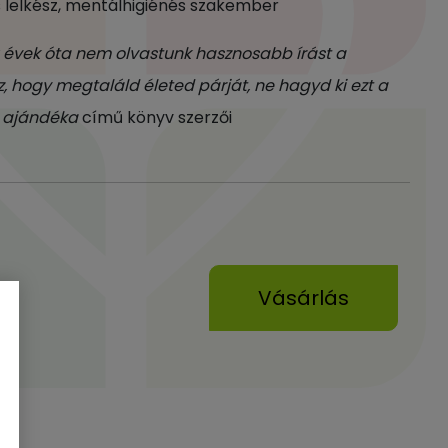
s lelkész, mentálhigiénés szakember
ú évek óta nem olvastunk hasznosabb írást a
, hogy megtaláld életed párját, ne hagyd ki ezt a
s ajándéka
című könyv szerzői
Vásárlás