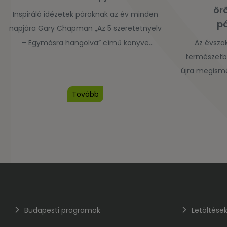
ör
Inspiráló idézetek pároknak az év minden
p
napjára Gary Chapman „Az 5 szeretetnyelv
– Egymásra hangolva” című könyve
Az évsza
alapján. Szerelembe esni egy pillanat alatt
természetbe
lehet, de a szeretetet frissen tartani egy
újra megismét
életen át – az művészet! Az öröknaptár a
a tél, amik
Tovább
szeretet kifejezésének és befogadásának
magányosak
titkát járja körül.
viszont
várakozá
megújulás e
sütkéreznek 
élvezik a
bizonytalans
Budapesti programok
Letöltése