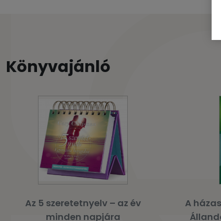
Könyvajánló
Az 5 szeretetnyelv – az év
A házas
minden napjára
Álland