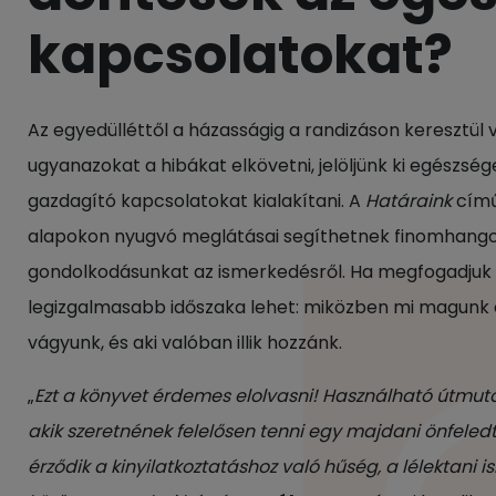
kapcsolatokat?
Az egyedülléttől a házasságig a randizáson keresztül v
ugyanazokat a hibákat elkövetni, jelöljünk ki egészsé
gazdagító kapcsolatokat kialakítani. A
Határaink
című
alapokon nyugvó meglátásai segíthetnek finomhangoln
gondolkodásunkat az ismerkedésről. Ha megfogadjuk t
legizgalmasabb időszaka lehet: miközben mi magunk ére
vágyunk, és aki valóban illik hozzánk.
„
Ezt a könyvet érdemes elolvasni! Használható útmu
akik szeretnének felelősen tenni egy majdani önfeledt
érződik a kinyilatkoztatáshoz való hűség, a lélektani