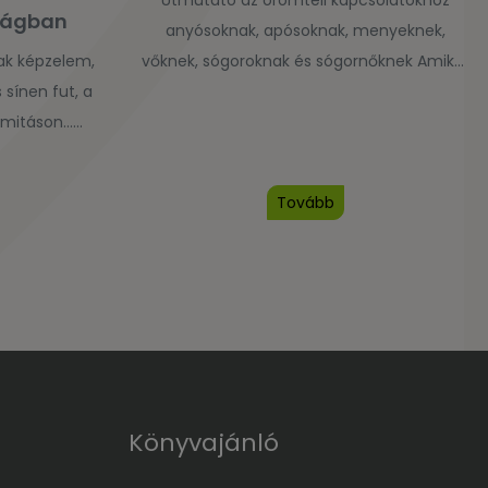
Útmutató az örömteli kapcsolatokhoz
sságban
anyósoknak, apósoknak, menyeknek,
ak képzelem,
vőknek, sógoroknak és sógornőknek Amikor
sínen fut, a
két ember házasságot köt, beépülnek az
imitáson…
anyósok, apósok, sógorok és sógornők
a szexualitást
alkotta tágabb családi rendszerbe. Eltérő
társas és lelki
meggyőződések, hagyományok és
Tovább
etjük át a
kötődési minták egész sora hat az életükre,
Gary Chapman
amelyek megannyi vita, veszekedés és
ett esetekkel
neheztelés forrásává válhatnak, ahelyett
ztrálja, hogyan
hogy az új rokoni szálak mindenkinek
ntimitást, és
erőforrást jelentenének. […]
]
Könyvajánló