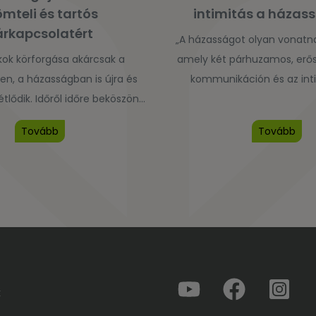
ömteli és tartós
intimitás a háza
árkapcsolatért
„A házasságot olyan vonatn
kok körforgása akárcsak a
amely két párhuzamos, erős 
n, a házasságban is újra és
kommunikáción és az int
lődik. Időről időre beköszönt
Intimitás alatt sokan rögtön 
or a házastársak zárkózottak,
értik, pedig érzelmi, szellemi, 
Tovább
Tovább
 és elégedetlenek; máskor
meghittség nélkül nem élh
 nyitottan, reményteljes
kölcsönös beteljesedést.” 
ssal tekintenek a tavaszi
házassággondozó praxisából v
lé. Aztán a nyár melegében
és bibliai hivatkozásokkal illus
és kényelmesen, gondtalanul
fejleszthetjük a házastársi i
z életet; majd az ősz újra
győzhetjük le […
ágot, közönyt és aggodalmat
ébreszt. […]
k