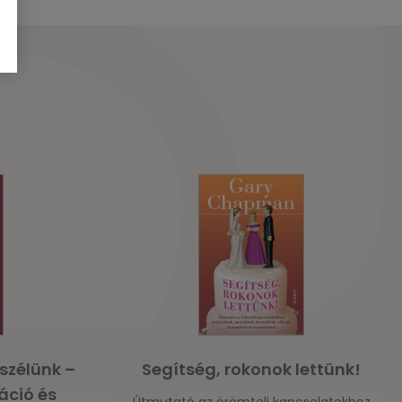
szélünk –
Segítség, rokonok lettünk!
áció és