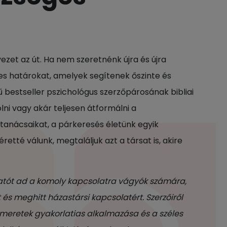
ezet az út. Ha nem szeretnénk újra és újra
ges határokat, amelyek segítenek őszinte és
 bestseller pszichológus szerzőpárosának bibliai
i vagy akár teljesen átformálni a
anácsaikat, a párkeresés életünk egyik
tté válunk, megtaláljuk azt a társat is, akire
tatót ad a komoly kapcsolatra vágyók számára,
 és meghitt házastársi kapcsolatért. Szerzőiről
 ismeretek gyakorlatias alkalmazása és a széles