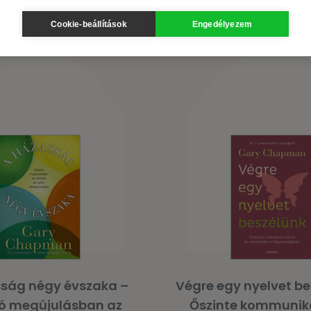
Cookie-beállítások
Engedélyezem
ság négy évszaka –
Végre egy nyelvet be
ó megújulásban az
Őszinte kommunik