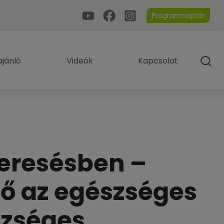
Programnaptár
jánló
Videók
Kapcsolat
keresésben –
lő az egészséges
szséges