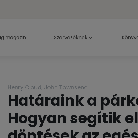
ág magazin
Szervezőknek
Könyva
Henry Cloud, John Townsend
Határaink a pár
Hogyan segítik e
döntések az egé