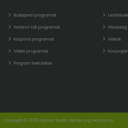
Budapesti programok
Letöltése
Határon túli programok
Házasság
Központi programok
Videók
Vidéki programok
Könyvaján
Program beküldése
Copyright © 2026 Harmat Kiadó. Minden jog fenntartva.