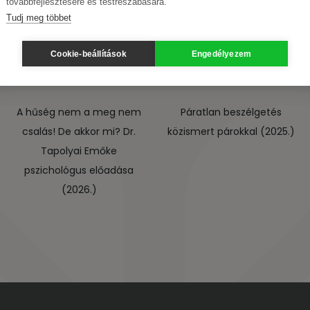
továbbfejlesztésére és testreszabására.
Tudj meg többet
Cookie-beállítások
Engedélyezem
A hűség nem a meg nem
Páratlan beszélgetés
csalás! De akkor mi? Dr.
közismert párokkal (2025.)
Tapolyai Emőke
pszichológus előadása
(2026.)