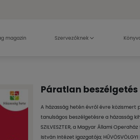
ág magazin
Szervezőknek
Könyva
Páratlan beszélgetés
A házasság hetén évről évre közismert p
tanulságos beszélgetésre a házasság ki
SZILVESZTER, a Magyar Állami Operaház 
István Intézet igazgatója; HŰVÖSVÖLGYI