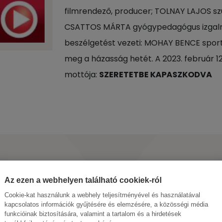
filmrendező, producer; TOLNAY LAJOS s
CSATTOS MÁRTA gyógypedagógus izgalma
beszélgetést vezeti: MOHAY BENCE sport
meg a házasság hetét. A 2023. február 12
mottója:
SZERETETBE KAPASZKODVA
Az ezen a webhelyen található cookiek-ról
Cookie-kat használunk a webhely teljesítményével és használatával
kapcsolatos információk gyűjtésére és elemzésére, a közösségi média
funkcióinak biztosítására, valamint a tartalom és a hirdetések