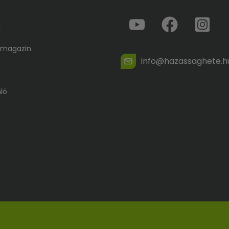
k
 magazin
info@hazassaghete.h
ló