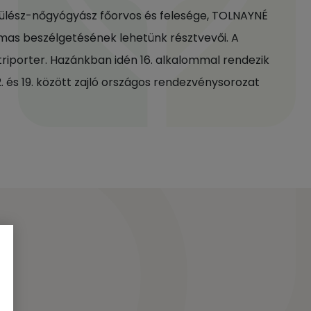
zülész-nőgyógyász főorvos és felesége, TOLNAYNÉ
s beszélgetésének lehetünk résztvevői. A
riporter. Hazánkban idén 16. alkalommal rendezik
. és 19. között zajló országos rendezvénysorozat