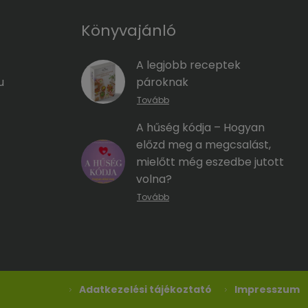
Könyvajánló
A legjobb receptek
pároknak
u
Tovább
A hűség kódja – Hogyan
előzd meg a megcsalást,
mielőtt még eszedbe jutott
volna?
Tovább
Adatkezelési tájékoztató
Impresszum