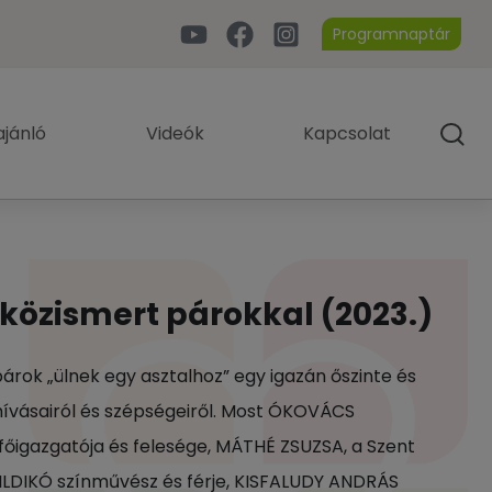
Programnaptár
jánló
Videók
Kapcsolat
 közismert párokkal (2023.)
árok „ülnek egy asztalhoz” egy igazán őszinte és
hívásairól és szépségeiről. Most ÓKOVÁCS
főigazgatója és felesége, MÁTHÉ ZSUZSA, a Szent
 ILDIKÓ színművész és férje, KISFALUDY ANDRÁS