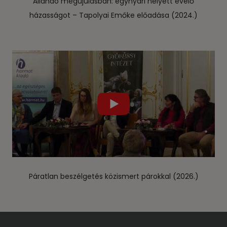
Állandó megújulásban: egynyári helyett évelő
házasságot – Tapolyai Emőke előadása (2024.)
Páratlan beszélgetés közismert párokkal (2026.)