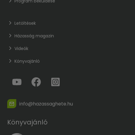
Program beküldése
Letöltések
Házasság magazin
Videók
Könyvajánló
info@hazassaghete.hu
Könyvajánló