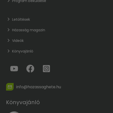
Program beküldése
Letöltések
Házasság magazin
Videók
Könyvajánló
info@hazassaghete.hu
Könyvajánló