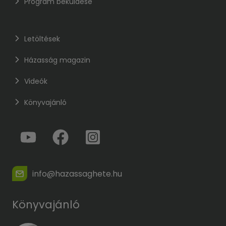
Program beküldése
Letöltések
Házasság magazin
Videók
Könyvajánló
info@hazassaghete.hu
Könyvajánló