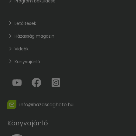
Program beküldése
Letöltések
Házasság magazin
Videók
Könyvajánló
info@hazassaghete.hu
Könyvajánló