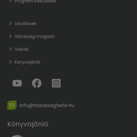
Program beküldése
Letöltések
Házasság magazin
Videók
Könyvajánló
info@hazassaghete.hu
Könyvajánló