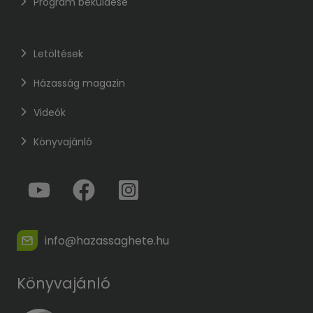
Program beküldése
Letöltések
Házasság magazin
Videók
Könyvajánló
info@hazassaghete.hu
Könyvajánló