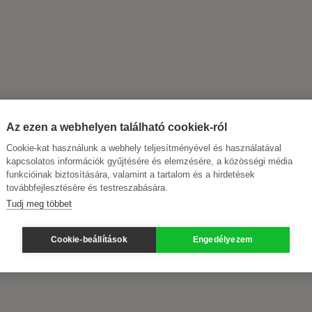
Az ezen a webhelyen található cookiek-ról
Cookie-kat használunk a webhely teljesítményével és használatával
kapcsolatos információk gyűjtésére és elemzésére, a közösségi média
funkcióinak biztosítására, valamint a tartalom és a hirdetések
továbbfejlesztésére és testreszabására.
Tudj meg többet
Cookie-beállítások
Engedélyezem