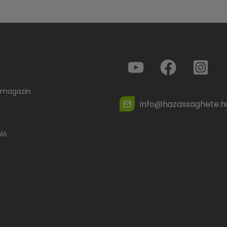
k
 magazin
info@hazassaghete.h
ló