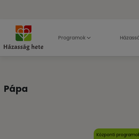
Programok
Házass
Pápa
Központi programo