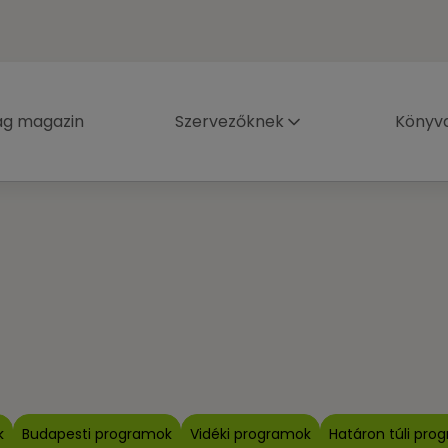
ág magazin
Szervezőknek
Könyva
k
Budapesti programok
Vidéki programok
Határon túli pro