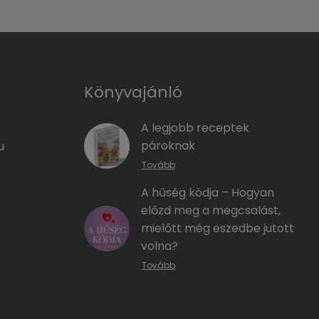
Könyvajánló
A legjobb receptek
pároknak
u
Tovább
A hűség kódja – Hogyan
előzd meg a megcsalást,
mielőtt még eszedbe jutott
volna?
Tovább