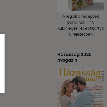
A legjobb receptek
pároknak - 45
különleges receptkártya
6 fejezetben
Házasság 2026
magazin