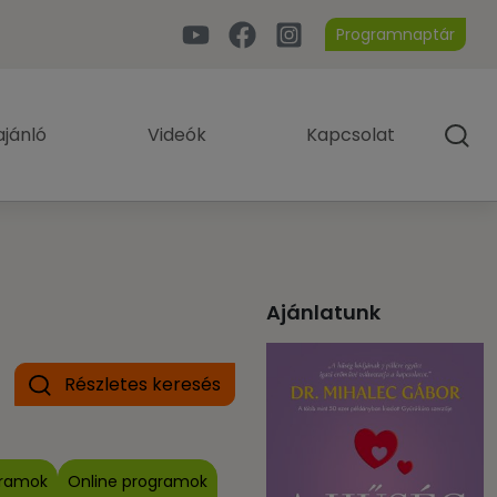
Programnaptár
jánló
Videók
Kapcsolat
Ajánlatunk
Részletes keresés
gramok
Online programok