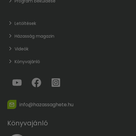
Program beküldése
Letöltések
Házasság magazin
Videók
Könyvajánló
info@hazassaghete.hu
Könyvajánló