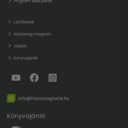
Program beküldése
Letöltések
Házasság magazin
Videók
Könyvajánló
info@hazassaghete.hu
Könyvajánló