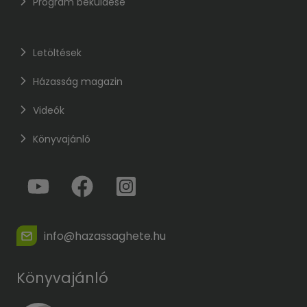
Program beküldése
Letöltések
Házasság magazin
Videók
Könyvajánló
info@hazassaghete.hu
Könyvajánló