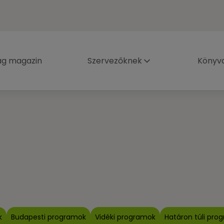
ág magazin
Szervezőknek
Könyva
k
Budapesti programok
Vidéki programok
Határon túli pro