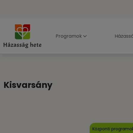
Programok
Házass
Kisvarsány
Központi programo