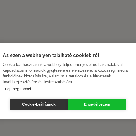
Az ezen a webhelyen található cookiek-ról
Cookie-kat használunk a webhely teljesítményével és használatával
kapcsolatos információk gyűjtésére és elemzésére, a közösségi média
funkcióinak biztosítására, valamint a tartalom és a hirdetések
továbbfejlesztésére és testreszabására.
Tudj meg többet
Cookie-beállítások
Engedélyezem