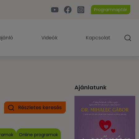
Programnaptár
jánló
Videók
Kapcsolat
Ajánlatunk
Részletes keresés
gramok
Online programok