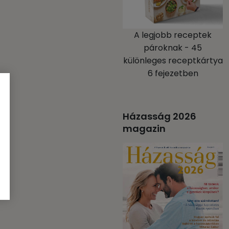
A legjobb receptek
pároknak - 45
különleges receptkártya
6 fejezetben
Házasság 2026
magazin