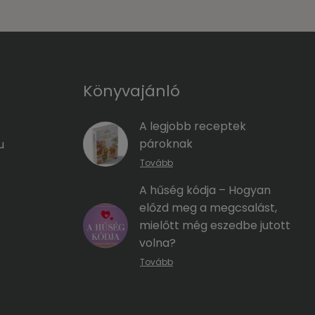
Könyvajánló
A legjobb receptek
pároknak
u
Tovább
A hűség kódja – Hogyan
előzd meg a megcsalást,
mielőtt még eszedbe jutott
volna?
Tovább