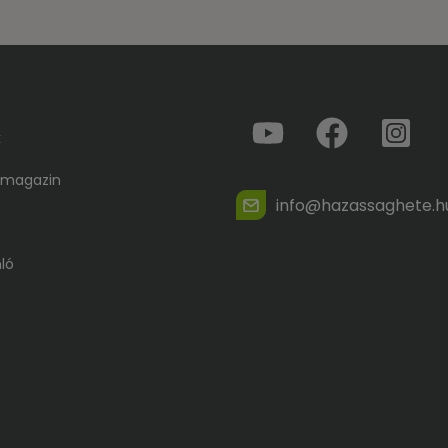
k
 magazin
info@hazassaghete.h
ló