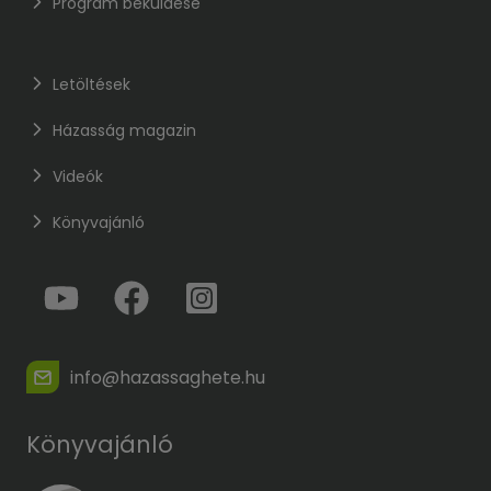
Program beküldése
Letöltések
Házasság magazin
Videók
Könyvajánló
info@hazassaghete.hu
Könyvajánló