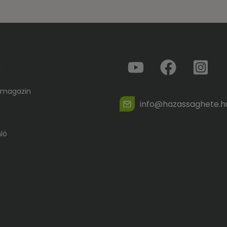
k
 magazin
info@hazassaghete.h
ló