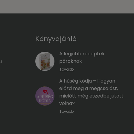
Könyvajánló
A legjobb receptek
pároknak
u
Tovább
A hűség kódja – Hogyan
előzd meg a megcsalást,
mielőtt még eszedbe jutott
volna?
Tovább