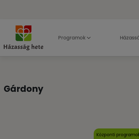
Programok
Házass
Gárdony
Központi programo