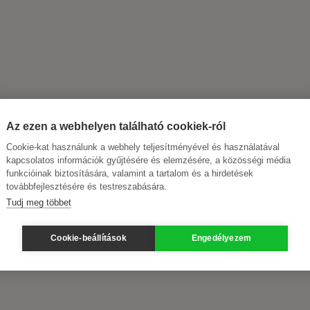
Az ezen a webhelyen található cookiek-ról
Cookie-kat használunk a webhely teljesítményével és használatával
kapcsolatos információk gyűjtésére és elemzésére, a közösségi média
funkcióinak biztosítására, valamint a tartalom és a hirdetések
továbbfejlesztésére és testreszabására.
Tudj meg többet
Cookie-beállítások
Engedélyezem