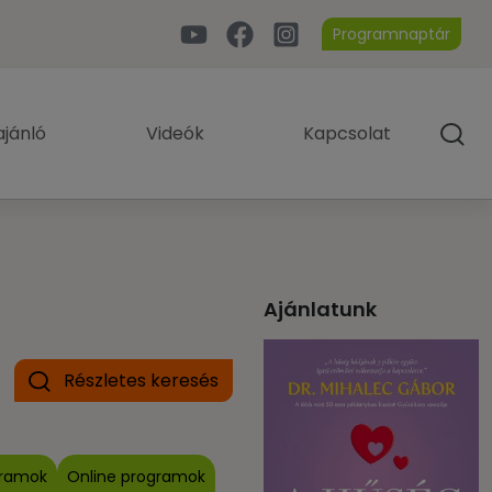
Programnaptár
jánló
Videók
Kapcsolat
Ajánlatunk
Részletes keresés
gramok
Online programok