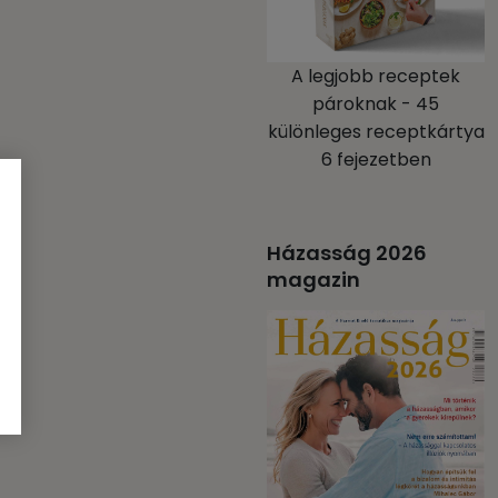
A legjobb receptek
pároknak - 45
különleges receptkártya
6 fejezetben
Házasság 2026
magazin