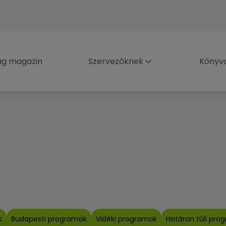
ág magazin
Szervezőknek
Könyva
k
Budapesti programok
Vidéki programok
Határon túli pro