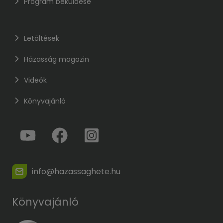
Program beküldése
Letöltések
Házasság magazin
Videók
Könyvajánló
info@hazassaghete.hu
Könyvajánló