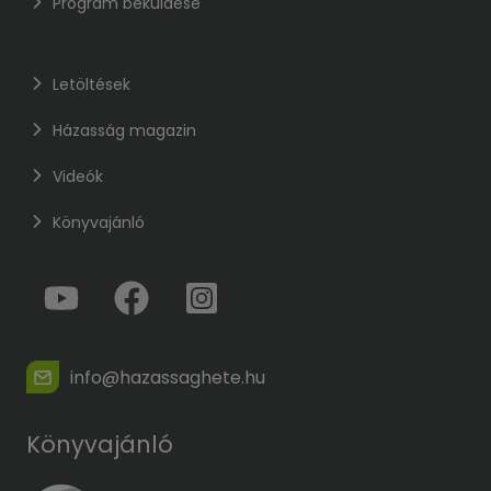
Program beküldése
Letöltések
Házasság magazin
Videók
Könyvajánló
info@hazassaghete.hu
Könyvajánló