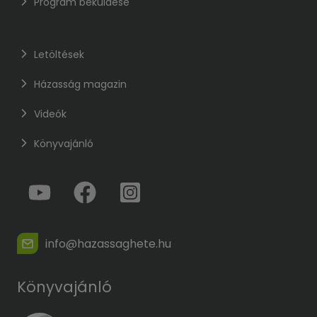
Program beküldése
Letöltések
Házasság magazin
Videók
Könyvajánló
info@hazassaghete.hu
Könyvajánló