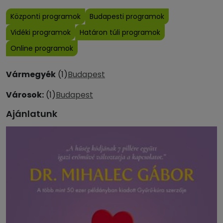
Központi programok
Budapesti programok
Vidéki programok
Határon túli programok
Online programok
Vármegyék
(1)
Budapest
Városok:
(1)
Budapest
Ajánlatunk