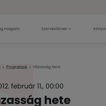
ág magazin
Szervezőknek
Könyva
p
Programok
Házasság hete
12. február 11., 00:00
zasság hete