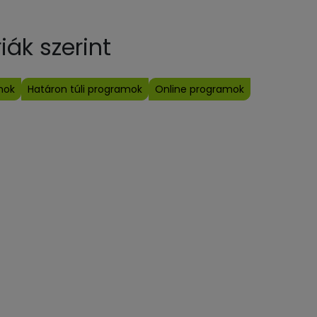
ák szerint
mok
Határon túli programok
Online programok