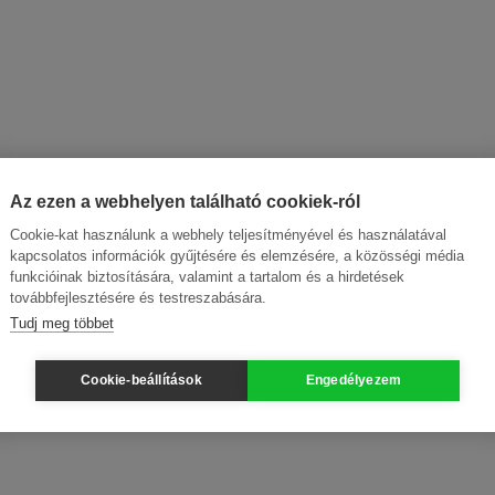
Az ezen a webhelyen található cookiek-ról
Cookie-kat használunk a webhely teljesítményével és használatával
kapcsolatos információk gyűjtésére és elemzésére, a közösségi média
funkcióinak biztosítására, valamint a tartalom és a hirdetések
továbbfejlesztésére és testreszabására.
Tudj meg többet
Cookie-beállítások
Engedélyezem