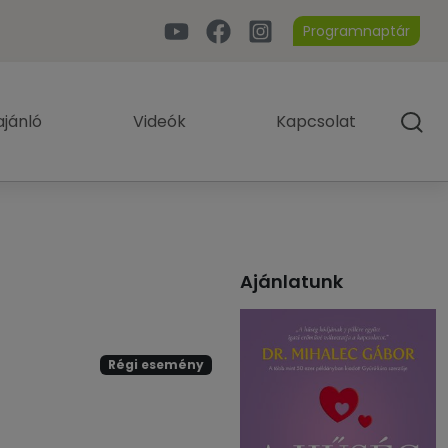
Programnaptár
jánló
Videók
Kapcsolat
Ajánlatunk
Régi esemény