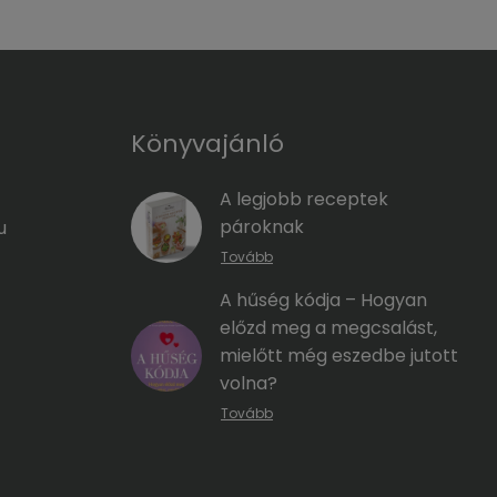
Könyvajánló
A legjobb receptek
pároknak
u
Tovább
A hűség kódja – Hogyan
előzd meg a megcsalást,
mielőtt még eszedbe jutott
volna?
Tovább