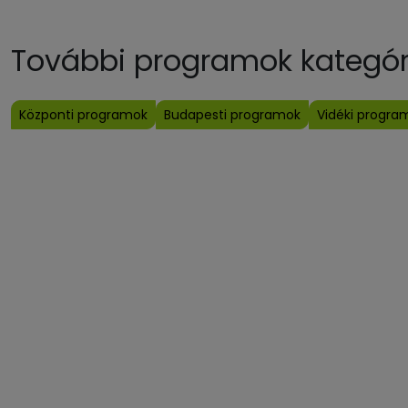
További programok kategóri
Központi programok
Budapesti programok
Vidéki progra