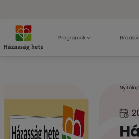
Programok
Házass
Nyitóla
20
Há