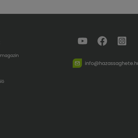
k
 magazin
info@hazassaghete.h
ló