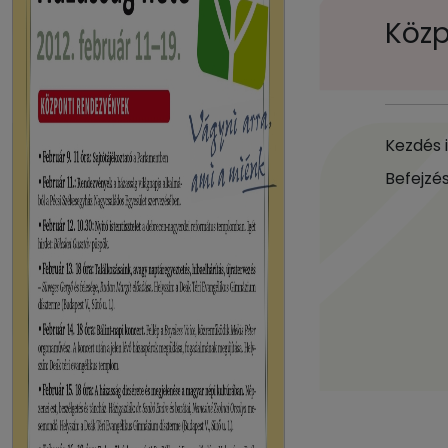
Köz
Kezdés 
Befejzés