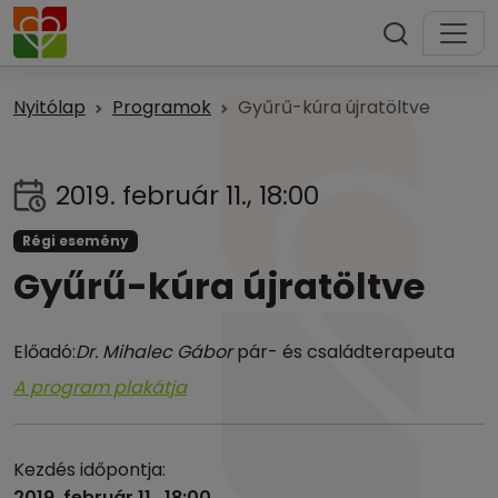
Nyitólap
Programok
Gyűrű-kúra újratöltve
2019. február 11., 18:00
Régi esemény
Gyűrű-kúra újratöltve
Előadó:
Dr. Mihalec Gábor
pár- és családterapeuta
A program plakátja
Kezdés időpontja:
2019. február 11., 18:00