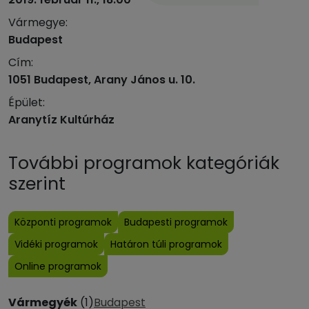
Vármegye:
Budapest
Cím:
1051 Budapest, Arany János u. 10.
Épület:
Aranytíz Kultúrház
További programok kategóriák
szerint
Központi programok
Budapesti programok
Vidéki programok
Határon túli programok
Online programok
Vármegyék
(1)
Budapest