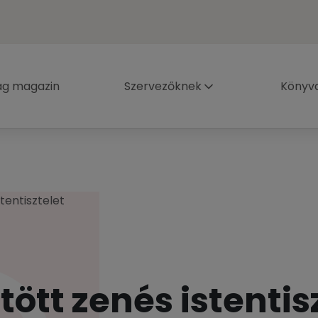
ág magazin
Szervezőknek
Könyva
tentisztelet
ött zenés istentis