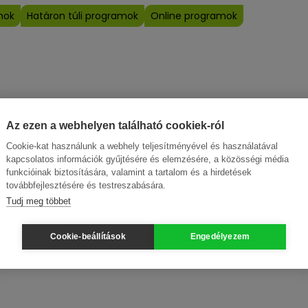
mok
Határon túli programok
Online programok
Az ezen a webhelyen található cookiek-ról
Cookie-kat használunk a webhely teljesítményével és használatával
kapcsolatos információk gyűjtésére és elemzésére, a közösségi média
funkcióinak biztosítására, valamint a tartalom és a hirdetések
továbbfejlesztésére és testreszabására.
Tudj meg többet
Cookie-beállítások
Engedélyezem