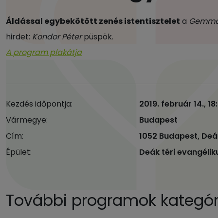
Áldással egybekötött zenés istentisztelet
a
Gemma 
hirdet:
Kondor Péter
püspök.
A program plakátja
Kezdés időpontja:
2019. február 14., 18
Vármegye:
Budapest
Cím:
1052 Budapest, Deá
Épület:
Deák téri evangéli
További programok kategóri