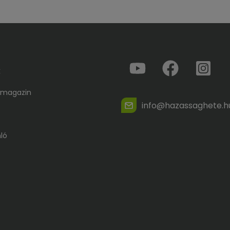
k
 magazin
info@hazassaghete.h
ló