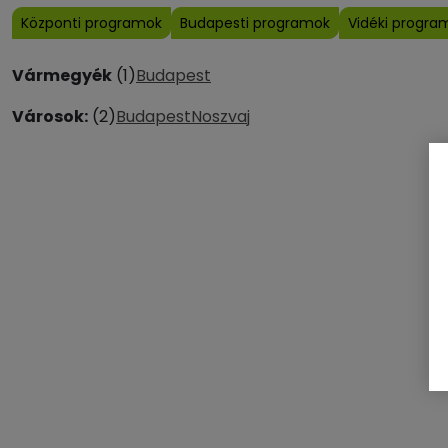
Központi programok
Budapesti programok
Vidéki progra
Vármegyék
(1)
Budapest
Városok:
(2)
Budapest
Noszvaj