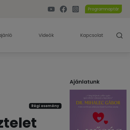
Programnaptár
jánló
Videók
Kapcsolat
Ajánlatunk
Régi esemény
ztelet