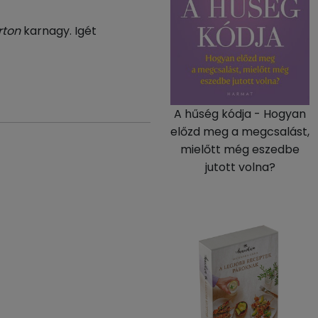
rton
karnagy. Igét
A hűség kódja - Hogyan
előzd meg a megcsalást,
mielőtt még eszedbe
jutott volna?