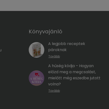
Könyvajánló
A legjobb receptek
pároknak
u
Tovább
A hűség kódja – Hogyan
előzd meg a megcsalást,
mielőtt még eszedbe jutott
volna?
Tovább